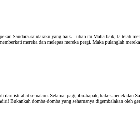
pekan Saudara-saudaraku yang baik. Tuhan itu Maha baik, Ia telah men
sua memberkati mereka dan melepas mereka pergi. Maka pulanglah mer
 dari istirahat semalam. Selamat pagi, ibu-bapak, kakek-nenek dan Sau
endiri! Bukankah domba-domba yang seharusnya digembalakan oleh ge