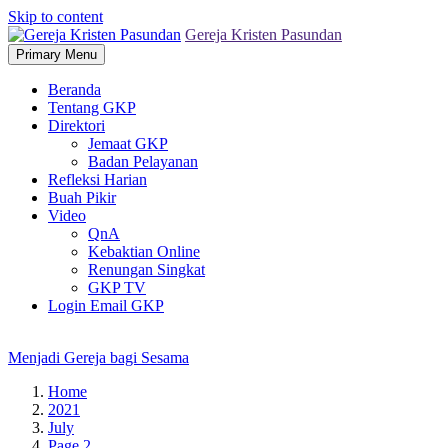
Skip to content
Gereja Kristen Pasundan
Primary Menu
Beranda
Tentang GKP
Direktori
Jemaat GKP
Badan Pelayanan
Refleksi Harian
Buah Pikir
Video
QnA
Kebaktian Online
Renungan Singkat
GKP TV
Login Email GKP
Menjadi Gereja bagi Sesama
Home
2021
July
Page 2