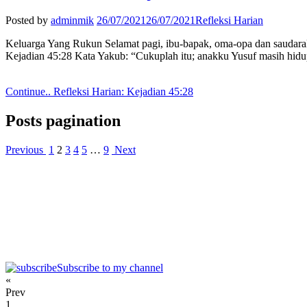
Posted by
adminmik
26/07/2021
26/07/2021
Refleksi Harian
Keluarga Yang Rukun Selamat pagi, ibu-bapak, oma-opa dan saudaraku 
Kejadian 45:28 Kata Yakub: “Cukuplah itu; anakku Yusuf masih hidup;
Continue..
Refleksi Harian: Kejadian 45:28
Posts pagination
Previous
1
2
3
4
5
…
9
Next
Subscribe to my channel
«
Prev
1