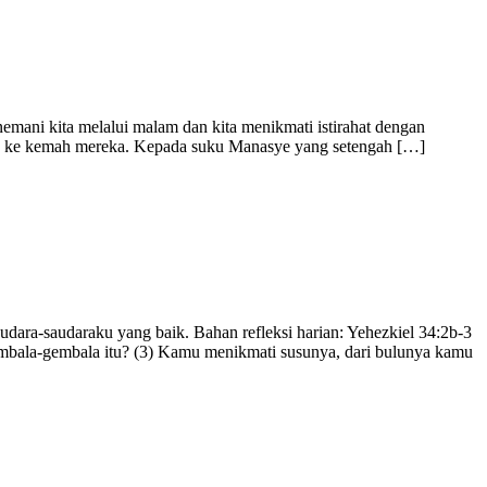
emani kita melalui malam dan kita menikmati istirahat dengan
eka ke kemah mereka. Kepada suku Manasye yang setengah […]
dara-saudaraku yang baik. Bahan refleksi harian: Yehezkiel 34:2b-3
mbala-gembala itu? (3) Kamu menikmati susunya, dari bulunya kamu