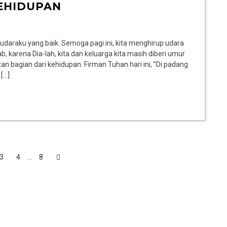
KEHIDUPAN
daraku yang baik. Semoga pagi ini, kita menghirup udara
, karena Dia-lah, kita dan keluarga kita masih diberi umur
tan bagian dari kehidupan. Firman Tuhan hari ini, ”Di padang
[…]
3
4
…
8