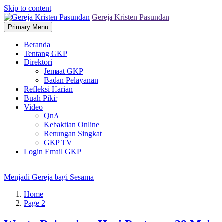
Skip to content
Gereja Kristen Pasundan
Primary Menu
Beranda
Tentang GKP
Direktori
Jemaat GKP
Badan Pelayanan
Refleksi Harian
Buah Pikir
Video
QnA
Kebaktian Online
Renungan Singkat
GKP TV
Login Email GKP
Menjadi Gereja bagi Sesama
Home
Page 2