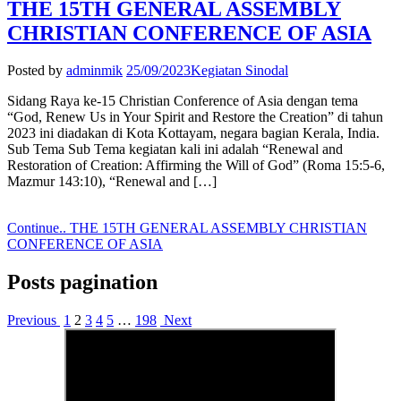
THE 15TH GENERAL ASSEMBLY
CHRISTIAN CONFERENCE OF ASIA
Posted by
adminmik
25/09/2023
Kegiatan Sinodal
Sidang Raya ke-15 Christian Conference of Asia dengan tema
“God, Renew Us in Your Spirit and Restore the Creation” di tahun
2023 ini diadakan di Kota Kottayam, negara bagian Kerala, India.
Sub Tema Sub Tema kegiatan kali ini adalah “Renewal and
Restoration of Creation: Affirming the Will of God” (Roma 15:5-6,
Mazmur 143:10), “Renewal and […]
Continue..
THE 15TH GENERAL ASSEMBLY CHRISTIAN
CONFERENCE OF ASIA
Posts pagination
Previous
1
2
3
4
5
…
198
Next