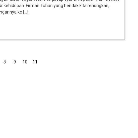
umur kehidupan. Firman Tuhan yang hendak kita renungkan,
gannya ke […]
8
9
10
11