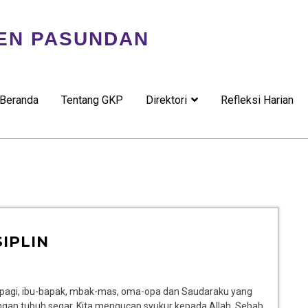
EN PASUNDAN
Beranda
Tentang GKP
Direktori
Refleksi Harian
IPLIN
t pagi, ibu-bapak, mbak-mas, oma-opa dan Saudaraku yang
engan tubuh segar. Kita mengucap syukur kepada Allah. Sebab,