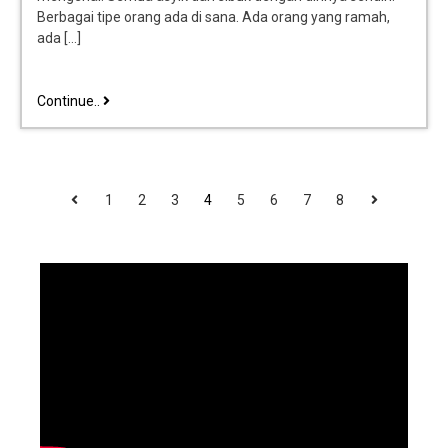
Berbagai tipe orang ada di sana. Ada orang yang ramah,
ada […]
Continue..
1
2
3
4
5
6
7
8