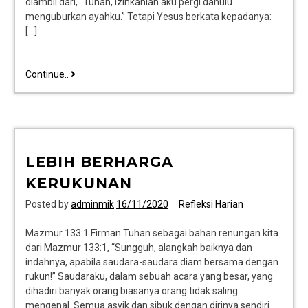
diambil dari, “Tuhan, izinkanlah aku pergi dahulu
menguburkan ayahku.” Tetapi Yesus berkata kepadanya:
[…]
Continue..
LEBIH BERHARGA
KERUKUNAN
Posted by
adminmik
16/11/2020
Refleksi Harian
Mazmur 133:1 Firman Tuhan sebagai bahan renungan kita
dari Mazmur 133:1, “Sungguh, alangkah baiknya dan
indahnya, apabila saudara-saudara diam bersama dengan
rukun!” Saudaraku, dalam sebuah acara yang besar, yang
dihadiri banyak orang biasanya orang tidak saling
mengenal. Semua asyik dan sibuk dengan dirinya sendiri.