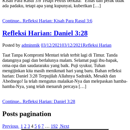
Kisah Para Rasul 3:6 Tetapi Petrus berkata: “Emas dan perak tidak
ada padaku, tetapi apa yang kupunyai, kuberikan […]
Continue..
Refleksi Harian: Kisah Para Rasul 3:6
Refleksi Harian: Daniel 3:28
Posted by
adminmik
03/12/2021
03/12/2021
Refleksi Harian
Taat Tanpa Kompromi Mentari telah terbit lagi di Timur. Tanda
datangnya pagi dan berlalunya malam. Selamat pagi ibu-bapak,
oma-opa dan saudararaku yang baik. Puji syukur, Tuhan
mengijinkan kita masih menikmati hari yang baru. Bahan refleksi
harian: Daniel 3:28 Terpujilah Allahnya Sadrakh, Mesakh dan
Abednego! Ia telah mengutus malaikat-Nya dan melepaskan hamba-
hamba-Nya, yang telah menaruh percaya […]
Continue..
Refleksi Harian: Daniel 3:28
Posts pagination
Previous
1
2
3
4
5
6
7
…
192
Next