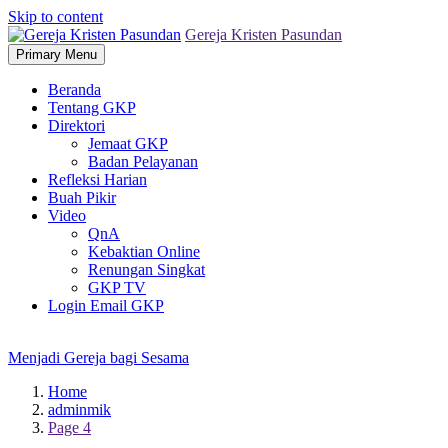
Skip to content
Gereja Kristen Pasundan
Primary Menu
Beranda
Tentang GKP
Direktori
Jemaat GKP
Badan Pelayanan
Refleksi Harian
Buah Pikir
Video
QnA
Kebaktian Online
Renungan Singkat
GKP TV
Login Email GKP
Menjadi Gereja bagi Sesama
Home
adminmik
Page 4