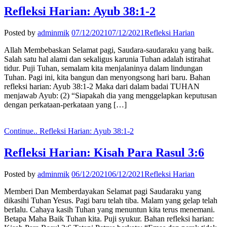
Refleksi Harian: Ayub 38:1-2
Posted by
adminmik
07/12/2021
07/12/2021
Refleksi Harian
Allah Membebaskan Selamat pagi, Saudara-saudaraku yang baik.
Salah satu hal alami dan sekaligus karunia Tuhan adalah istirahat
tidur. Puji Tuhan, semalam kita menjalaninya dalam lindungan
Tuhan. Pagi ini, kita bangun dan menyongsong hari baru. Bahan
refleksi harian: Ayub 38:1-2 Maka dari dalam badai TUHAN
menjawab Ayub: (2) “Siapakah dia yang menggelapkan keputusan
dengan perkataan-perkataan yang […]
Continue..
Refleksi Harian: Ayub 38:1-2
Refleksi Harian: Kisah Para Rasul 3:6
Posted by
adminmik
06/12/2021
06/12/2021
Refleksi Harian
Memberi Dan Memberdayakan Selamat pagi Saudaraku yang
dikasihi Tuhan Yesus. Pagi baru telah tiba. Malam yang gelap telah
berlalu. Cahaya kasih Tuhan yang menuntun kita terus menemani.
Betapa Maha Baik Tuhan kita. Puji syukur. Bahan refleksi harian: