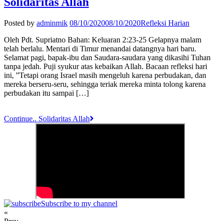
Solidaritas Allah
Posted by
adminmik
08/10/2020
08/10/2020
Refleksi Harian
Oleh Pdt. Supriatno Bahan: Keluaran 2:23-25 Gelapnya malam
telah berlalu. Mentari di Timur menandai datangnya hari baru.
Selamat pagi, bapak-ibu dan Saudara-saudara yang dikasihi Tuhan
tanpa jedah. Puji syukur atas kebaikan Allah. Bacaan refleksi hari
ini, ”Tetapi orang Israel masih mengeluh karena perbudakan, dan
mereka berseru-seru, sehingga teriak mereka minta tolong karena
perbudakan itu sampai […]
Continue..
Solidaritas Allah
Subscribe to my channel
«