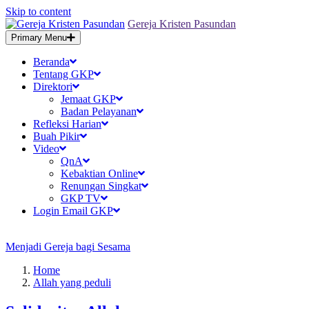
Skip to content
Gereja Kristen Pasundan
Primary Menu
Beranda
Tentang GKP
Direktori
Jemaat GKP
Badan Pelayanan
Refleksi Harian
Buah Pikir
Video
QnA
Kebaktian Online
Renungan Singkat
GKP TV
Login Email GKP
Menjadi Gereja bagi Sesama
Home
Allah yang peduli