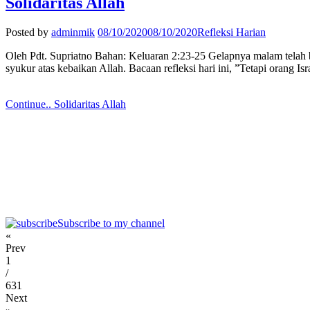
Solidaritas Allah
Posted by
adminmik
08/10/2020
08/10/2020
Refleksi Harian
Oleh Pdt. Supriatno Bahan: Keluaran 2:23-25 Gelapnya malam telah be
syukur atas kebaikan Allah. Bacaan refleksi hari ini, ”Tetapi orang 
Continue..
Solidaritas Allah
Subscribe to my channel
«
Prev
1
/
631
Next