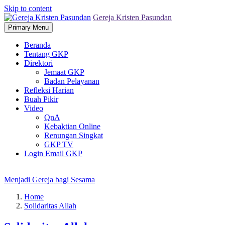
Skip to content
Gereja Kristen Pasundan
Primary Menu
Beranda
Tentang GKP
Direktori
Jemaat GKP
Badan Pelayanan
Refleksi Harian
Buah Pikir
Video
QnA
Kebaktian Online
Renungan Singkat
GKP TV
Login Email GKP
Menjadi Gereja bagi Sesama
Home
Solidaritas Allah