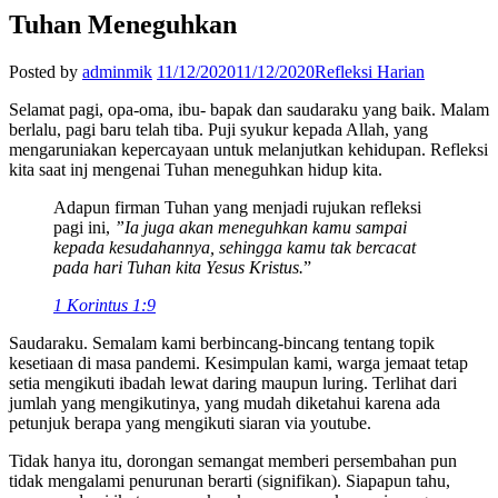
Tuhan Meneguhkan
Posted by
adminmik
11/12/2020
11/12/2020
Refleksi Harian
Selamat pagi, opa-oma, ibu- bapak dan saudaraku yang baik. Malam
berlalu, pagi baru telah tiba. Puji syukur kepada Allah, yang
mengaruniakan kepercayaan untuk melanjutkan kehidupan. Refleksi
kita saat inj mengenai Tuhan meneguhkan hidup kita.
Adapun firman Tuhan yang menjadi rujukan refleksi
pagi ini,
”Ia juga akan meneguhkan kamu sampai
kepada kesudahannya, sehingga kamu tak bercacat
pada hari Tuhan kita Yesus Kristus.
”
1 Korintus 1:9
Saudaraku. Semalam kami berbincang-bincang tentang topik
kesetiaan di masa pandemi. Kesimpulan kami, warga jemaat tetap
setia mengikuti ibadah lewat daring maupun luring. Terlihat dari
jumlah yang mengikutinya, yang mudah diketahui karena ada
petunjuk berapa yang mengikuti siaran via youtube.
Tidak hanya itu, dorongan semangat memberi persembahan pun
tidak mengalami penurunan berarti (signifikan). Siapapun tahu,