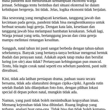
masa pandemi ikut menurunkan kemampuan ekonomi warga
jemaat. Sehingga tentu berimbas dari situasi eksternal ke dalam
kehidupan bergereja. Ini tidak. Jelas, logika ekonomi tidak berjalan.
Jika seseorang yang menghayati kesetiaan, tanggung jawab dan
kecintaan pada gereja, pandemi tidak bisa menghentikannya untuk
berbuat sesuatu bagi gereja. Dengan kata lain, kesetiaan dan
tanggung jawab bisa melampaui hambatan kesukaran. Sekali lagi,
Warga jemaat yang setia, bertanggung jawan dan cinta gereja
mampu melintasi rintangan kesulitan.
Sungguh, natal tahun ini pasti sangat berbeda dengan tahun-tahun
sebelumnya. Banyak yang bertanya-tanya berkisar mengenai bentuk
ibadah dan perayaan natal. Adakah aspek tatap muka dan bersifat
luring (
on site
) atau tidak? Pertanyaan kebingungan pun muncul.
Tentu, bila ingin corak natal seperti era sebelum pandemi, pasti sulit
direalisasi.
Kini, tidak ada latihan persiapan drama, paduan suara secara
bersama, tidak ada silaturahmi dengan cipika-cipiki. Agenda rutin
setelah ibadah lalu dilanjutkan foto-foto, dengan pilihan lokasi
special di depan pohon natal, mungkin tidak ada.
Namun, yang pasti tidak boleh menimbulkan kegoyahan iman.
Memang kejenuhan tidak bisa dihindari. Ruang lingkup yang
terbatas, apalagi buat oma-opa. Tidak bisa dan tidak boleh kemana-