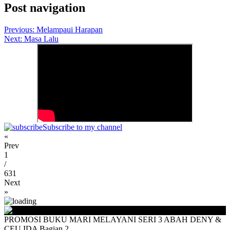
Post navigation
Previous:
Melampaui Harapan
Next:
Masa Lalu
Subscribe to my channel
«
Prev
1
/
631
Next
»
PROMOSI BUKU MARI MELAYANI SERI 3 ABAH DENY &
CEU IDA Bagian 2