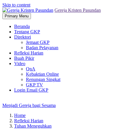
Skip to content
Gereja Kristen Pasundan
Primary Menu
Beranda
Tentang GKP
Direktori
Jemaat GKP
Badan Pelayanan
Refleksi Harian
Buah Pikir
Video
QnA
Kebaktian Online
Renungan Singkat
GKP TV
Login Email GKP
Menjadi Gereja bagi Sesama
Home
Refleksi Harian
Tuhan Meneguhkan