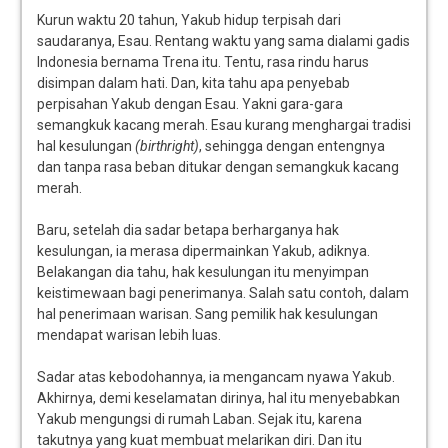
Kurun waktu 20 tahun, Yakub hidup terpisah dari
saudaranya, Esau. Rentang waktu yang sama dialami gadis
Indonesia bernama Trena itu. Tentu, rasa rindu harus
disimpan dalam hati. Dan, kita tahu apa penyebab
perpisahan Yakub dengan Esau. Yakni gara-gara
semangkuk kacang merah. Esau kurang menghargai tradisi
hal kesulungan
(birthright)
, sehingga dengan entengnya
dan tanpa rasa beban ditukar dengan semangkuk kacang
merah.
Baru, setelah dia sadar betapa berharganya hak
kesulungan, ia merasa dipermainkan Yakub, adiknya.
Belakangan dia tahu, hak kesulungan itu menyimpan
keistimewaan bagi penerimanya. Salah satu contoh, dalam
hal penerimaan warisan. Sang pemilik hak kesulungan
mendapat warisan lebih luas.
Sadar atas kebodohannya, ia mengancam nyawa Yakub.
Akhirnya, demi keselamatan dirinya, hal itu menyebabkan
Yakub mengungsi di rumah Laban. Sejak itu, karena
takutnya yang kuat membuat melarikan diri. Dan itu