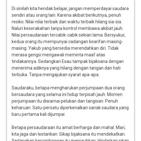
Di sinilah kita hendak belajar, jangan memperdayai saudara
sendiri atau orang lain. Karena akibat berikutnya, penuh
resiko. Nilai-nilai terbaik dan waktu terbaik hilang sia-sia.
Naluri keserakahan tanpa kontrol membawa akibat jauh.
Nilai persaudaraan tercabik-cabik sekian lama. Bersyukur,
kedua orang itu mempunyai cadangan kearifan masing-
masing. Yakub yang bersedia merendahkan diri. Tidak
merasa gengsi mengawali meminta maaf atas
tindakannya. Sedangkan Esau tampak bijaksana dengan
menerima adiknya yang hilang dengan tangan dan hati
terbuka. Tanpa mengajukan syarat apa-apa.
Saudaraku, betapa mengharukan perjumpaan dua orang
bersaudara yang selama ini hidup terpisah jauh. Momen
perjumpaan itu diwarnai pelukan dan tangisan. Penuh
keharuan. Satu-persatu diperkenalkan sanak saudara yang
baru pertama kali dijumpai.
Betapa persaudaraan itu amat berharga dan mahal. Mari,
kita jaga dan lestarikan. Sikap bijaksana itu mendekatkan.
Sedangkan kesombongan itu menjauhkan. Hindarkan sikap