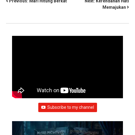
Previous:
Mari Hitung Berkat
Next:
Kerendahan Hati
Memajukan
Subscribe to my channel