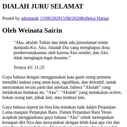
DIALAH JURU SELAMAT
Posted by
adminmik
15/08/2020
15/08/2020
Refleksi Harian
Oleh Weinata Sairin
“Aku, akulah Tuhan dan tidak ada juruselamat selain
daripada-Ku. Aku, Akulah Dia yang menghapus dosa
pemberontakanmu oleh karena Aku sendiri, dan Aku
tidak mengingat-ingat dosamu.”
Yesaya 43: 11;25
Gaya bahasa dengan menggunakan kata ganti orang pertama
memiliki makna yang amat kuat, signifikan, dan defenitif, untuk
menyatakan secara pasti dan adekuat, bahwa “Akulah” yang
melakukan tindakan itu. “Aku”, “Akulah” yang melakukan
action
,
bukan orang lain, pihak lain, atau institusi lain.
Gaya bahasa seperti ini bisa kita temukan baik dalam Perjanjian
Lama maupun Perjanjian Baru. Dalam Perjanjian Baru Yesus
acapkali menggunkana gaya bahasa “Aku” untuk menegaskan
kesiapan diri-Nya dan menyatakan dengan lebih kuat apa visi dan