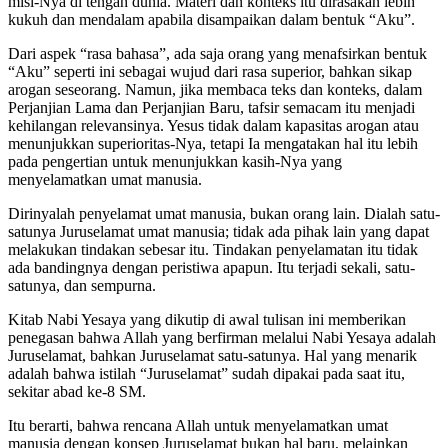
misi-Nya di tengah dunia. Materi dan konteks itu dirasakan lebih
kukuh dan mendalam apabila disampaikan dalam bentuk “Aku”.
Dari aspek “rasa bahasa”, ada saja orang yang menafsirkan bentuk
“Aku” seperti ini sebagai wujud dari rasa superior, bahkan sikap
arogan seseorang. Namun, jika membaca teks dan konteks, dalam
Perjanjian Lama dan Perjanjian Baru, tafsir semacam itu menjadi
kehilangan relevansinya. Yesus tidak dalam kapasitas arogan atau
menunjukkan superioritas-Nya, tetapi Ia mengatakan hal itu lebih
pada pengertian untuk menunjukkan kasih-Nya yang
menyelamatkan umat manusia.
Dirinyalah penyelamat umat manusia, bukan orang lain. Dialah satu-
satunya Juruselamat umat manusia; tidak ada pihak lain yang dapat
melakukan tindakan sebesar itu. Tindakan penyelamatan itu tidak
ada bandingnya dengan peristiwa apapun. Itu terjadi sekali, satu-
satunya, dan sempurna.
Kitab Nabi Yesaya yang dikutip di awal tulisan ini memberikan
penegasan bahwa Allah yang berfirman melalui Nabi Yesaya adalah
Juruselamat, bahkan Juruselamat satu-satunya. Hal yang menarik
adalah bahwa istilah “Juruselamat” sudah dipakai pada saat itu,
sekitar abad ke-8 SM.
Itu berarti, bahwa rencana Allah untuk menyelamatkan umat
manusia dengan konsep Juruselamat bukan hal baru, melainkan