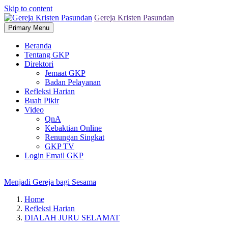
Skip to content
Gereja Kristen Pasundan
Primary Menu
Beranda
Tentang GKP
Direktori
Jemaat GKP
Badan Pelayanan
Refleksi Harian
Buah Pikir
Video
QnA
Kebaktian Online
Renungan Singkat
GKP TV
Login Email GKP
Menjadi Gereja bagi Sesama
Home
Refleksi Harian
DIALAH JURU SELAMAT