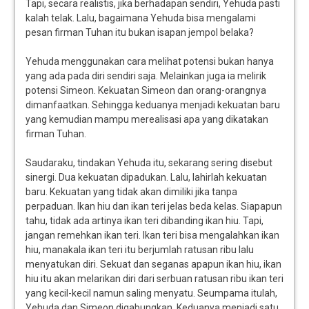
Tapi, secara realistis, jika berhadapan sendiri, Yehuda pasti
kalah telak. Lalu, bagaimana Yehuda bisa mengalami
pesan firman Tuhan itu bukan isapan jempol belaka?
Yehuda menggunakan cara melihat potensi bukan hanya
yang ada pada diri sendiri saja. Melainkan juga ia melirik
potensi Simeon. Kekuatan Simeon dan orang-orangnya
dimanfaatkan. Sehingga keduanya menjadi kekuatan baru
yang kemudian mampu merealisasi apa yang dikatakan
firman Tuhan.
Saudaraku, tindakan Yehuda itu, sekarang sering disebut
sinergi. Dua kekuatan dipadukan. Lalu, lahirlah kekuatan
baru. Kekuatan yang tidak akan dimiliki jika tanpa
perpaduan. Ikan hiu dan ikan teri jelas beda kelas. Siapapun
tahu, tidak ada artinya ikan teri dibanding ikan hiu. Tapi,
jangan remehkan ikan teri. Ikan teri bisa mengalahkan ikan
hiu, manakala ikan teri itu berjumlah ratusan ribu lalu
menyatukan diri. Sekuat dan seganas apapun ikan hiu, ikan
hiu itu akan melarikan diri dari serbuan ratusan ribu ikan teri
yang kecil-kecil namun saling menyatu. Seumpama itulah,
Yehuda dan Simeon digabungkan. Keduanya menjadi satu