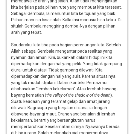
membawa ke arah yang salah. Allah tidak menginginkan
kita berjalan pada pilihan rute yang membuat kita tersesat.
Sebagai Gembala, Ia menuntun kita ke tujuan yang baik.
Pilihan manusia bisa salah. Kalkulasi manusia bisa keliru. Di
situlah Gembala menggiring domba-Nya dengan pilihan
arah yang tepat.
Saudaraku, kita tiba pada bagian perenungan kita. Setelah
Allah sebagai Gembala mengantar pada realitas yang
nyaman dan aman. Kini, bukankah dalam hidup ini kita
diperhadapkan dengan hal yang pelik. Yang tidak gampang
diurai untuk diatasi. Tidak gampang dilewati. Kita
diperhadapkan dengan hal yang sulit. Karena situasinya
yang tak mudah dijalani. Dalam konteks Pemazmur
dibahasakan “lembah kekelaman”. Atau lembah bayang-
bayang kematian (
the valley of the shadow of the death
).
Suatu keadaan yang teramat gelap dan amat jarang
dilewati. Bagi siapa yang berjalan di sana, ia tengah
dibayang-bayangi maut. Orang yang berjalan di lembah
kekelaman, berarti yang bersangkutan harus
mempertaruhkan keselamatan dirinya. Nyawanya berada
di bibir jurang. Salah melangkah ajal menjemputnya.