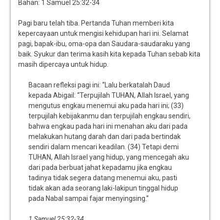
Bahan: 1 Samuel 25:32-34
Pagi baru telah tiba. Pertanda Tuhan memberi kita
kepercayaan untuk mengisi kehidupan hari ini. Selamat
pagi, bapak-ibu, oma-opa dan Saudara-saudaraku yang
baik. Syukur dan terima kasih kita kepada Tuhan sebab kita
masih dipercaya untuk hidup.
Bacaan refleksi pagi ini: “Lalu berkatalah Daud
kepada Abigail: “Terpujilah TUHAN, Allah Israel, yang
mengutus engkau menemui aku pada hari ini; (33)
terpujilah kebijakanmu dan terpujilah engkau sendiri,
bahwa engkau pada hari ini menahan aku dari pada
melakukan hutang darah dan dari pada bertindak
sendiri dalam mencari keadilan. (34) Tetapi demi
TUHAN, Allah Israel yang hidup, yang mencegah aku
dari pada berbuat jahat kepadamu jika engkau
tadinya tidak segera datang menemui aku, pasti
tidak akan ada seorang laki-lakipun tinggal hidup
pada Nabal sampai fajar menyingsing.”
1 Samuel 25:32-34