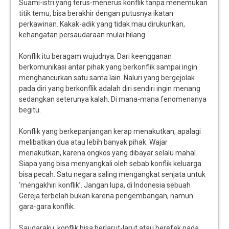
Suami-istri yang terus-menerus konflik tanpa menemukan
titik temu, bisa berakhir dengan putusnya ikatan
perkawinan. Kakak-adik yang tidak mau dirukunkan,
kehangatan persaudaraan mulai hilang.
Konflik itu beragam wujudnya. Dari keengganan
berkomunikasi antar pihak yang berkonflik sampai ingin
menghancurkan satu sama lain. Naluri yang bergejolak
pada diri yang berkonflik adalah diri sendiri ingin menang
sedangkan seterunya kalah. Di mana-mana fenomenanya
begitu.
Konflik yang berkepanjangan kerap menakutkan, apalagi
melibatkan dua atau lebih banyak pihak. Wajar
menakutkan, karena ongkos yang dibayar selalu mahal.
Siapa yang bisa menyangkali oleh sebab konflik keluarga
bisa pecah. Satu negara saling mengangkat senjata untuk
‘mengakhiri konflik’. Jangan lupa, di Indonesia sebuah
Gereja terbelah bukan karena pengembangan, namun
gara-gara konflik.
Saudaraku, konflik bisa berlarut-larut atau berefek pada