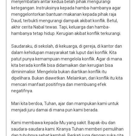
menjembatani antar kedua belah pihak mengurangi
ketegangan. Instruksinya kepada hamba-hambanya agar
menggelontorkan bantuan makanan kepada pihak raja
Daud, terbukti mengurangi dampak akibat konflik. Betul,
akhir cerita Nabal tewas. Tapi, keluarga dan hamba-
hambanya tetap hidup. Kerugian akibat konflik terkurangi.
Saudaraku, di sekolah, di kekuarga, di gereja, di kantor dan
dalam kehidupan masyarakat tak luput dari konflik. Kita
patut punya kemampuan mengelola konflik. Agar di mana
kita berada konflik bisa didamaikan dan kerugian bisa
diminimalisir. Mengelola bukan diartikan konflik itu
dipelihara. Bukan diawetkan. Melainkan, dari konflik itu kita
mencari manfaat positifnya dan membuang efek
negatifnya.
Mari kita berdoa, Tuhan, ajar dan mampukan kami untuk
menjadi juru damai di mana pun kami berada.
Kami membawa kepada-Mu yang sakit. Bapak-ibu dan
saudara-saudara kami. Kiranya Tuhan memberi pemulihan
dan tubuhnya sehat kembali. Berkati juga dengan suka cita