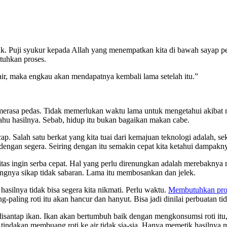
k. Puji syukur kepada Allah yang menempatkan kita di bawah sayap pe
tuhkan proses.
ir, maka engkau akan mendapatnya kembali lama setelah itu.”
 merasa pedas. Tidak memerlukan waktu lama untuk mengetahui akibat 
 tahu hasilnya. Sebab, hidup itu bukan bagaikan makan cabe.
p. Salah satu berkat yang kita tuai dari kemajuan teknologi adalah, sek
 dengan segera. Seiring dengan itu semakin cepat kita ketahui dampakn
s ingin serba cepat. Hal yang perlu direnungkan adalah merebaknya men
ungnya sikap tidak sabaran. Lama itu membosankan dan jelek.
asilnya tidak bisa segera kita nikmati. Perlu waktu.
Membutuhkan pro
g-paling roti itu akan hancur dan hanyut. Bisa jadi dinilai perbuatan ti
disantap ikan. Ikan akan bertumbuh baik dengan mengkonsumsi roti itu
tindakan membuang roti ke air tidak sia-sia. Hanya memetik hasilnya