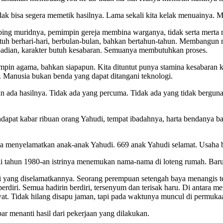
ak bisa segera memetik hasilnya. Lama sekali kita kelak menuainya. Me
 muridnya, pemimpin gereja membina warganya, tidak serta merta menu
 butuh berhari-hari, berbulan-bulan, bahkan bertahun-tahun. Membangun
ribadian, karakter butuh kesabaran. Semuanya membutuhkan proses.
mpin agama, bahkan siapapun. Kita dituntut punya stamina kesabaran k
. Manusia bukan benda yang dapat ditangani teknologi.
akan ada hasilnya. Tidak ada yang percuma. Tidak ada yang tidak berguna
apat kabar ribuan orang Yahudi, tempat ibadahnya, harta bendanya b
ha menyelamatkan anak-anak Yahudi. 669 anak Yahudi selamat. Usaha be
ai tahun 1980-an istrinya menemukan nama-nama di loteng rumah. Barul
 yang diselamatkannya. Seorang perempuan setengah baya menangis ter
ri. Semua hadirin berdiri, tersenyum dan terisak haru. Di antara mereka
wat. Tidak hilang disapu jaman, tapi pada waktunya muncul di permuka
bar menanti hasil dari pekerjaan yang dilakukan.