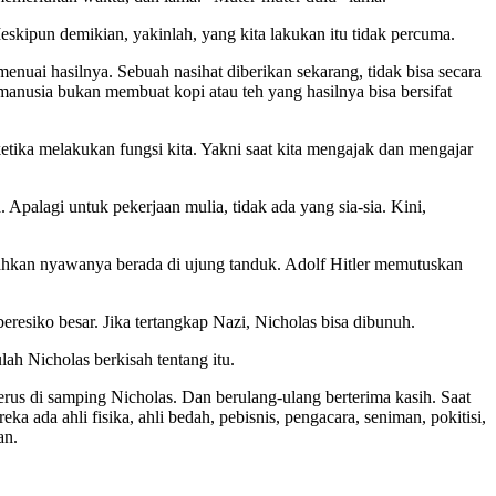
skipun demikian, yakinlah, yang kita lakukan itu tidak percuma.
ai hasilnya. Sebuah nasihat diberikan sekarang, tidak bisa secara
 manusia bukan membuat kopi atau teh yang hasilnya bisa bersifat
etika melakukan fungsi kita. Yakni saat kita mengajak dan mengajar
. Apalagi untuk pekerjaan mulia, tidak ada yang sia-sia. Kini,
ahkan nyawanya berada di ujung tanduk. Adolf Hitler memutuskan
resiko besar. Jika tertangkap Nazi, Nicholas bisa dibunuh.
ah Nicholas berkisah tentang itu.
us di samping Nicholas. Dan berulang-ulang berterima kasih. Saat
 ada ahli fisika, ahli bedah, pebisnis, pengacara, seniman, pokitisi,
an.