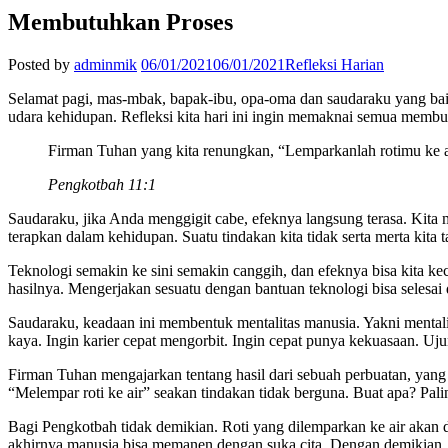
Membutuhkan Proses
Posted by
adminmik
06/01/2021
06/01/2021
Refleksi Harian
Selamat pagi, mas-mbak, bapak-ibu, opa-oma dan saudaraku yang bai
udara kehidupan. Refleksi kita hari ini ingin memaknai semua membu
Firman Tuhan yang kita renungkan, “Lemparkanlah rotimu ke a
Pengkotbah 11:1
Saudaraku, jika Anda menggigit cabe, efeknya langsung terasa. Kita
terapkan dalam kehidupan. Suatu tindakan kita tidak serta merta kita
Teknologi semakin ke sini semakin canggih, dan efeknya bisa kita keca
hasilnya. Mengerjakan sesuatu dengan bantuan teknologi bisa selesai
Saudaraku, keadaan ini membentuk mentalitas manusia. Yakni mentalita
kaya. Ingin karier cepat mengorbit. Ingin cepat punya kekuasaan. Uj
Firman Tuhan mengajarkan tentang hasil dari sebuah perbuatan, yang h
“Melempar roti ke air” seakan tindakan tidak berguna. Buat apa? Palin
Bagi Pengkotbah tidak demikian. Roti yang dilemparkan ke air akan 
akhirnya manusia bisa memanen dengan suka cita. Dengan demikian, 