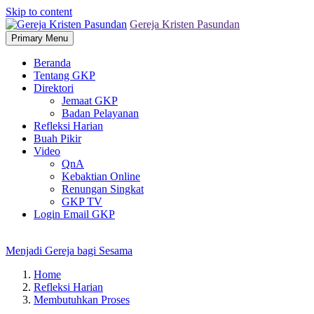
Skip to content
Gereja Kristen Pasundan
Primary Menu
Beranda
Tentang GKP
Direktori
Jemaat GKP
Badan Pelayanan
Refleksi Harian
Buah Pikir
Video
QnA
Kebaktian Online
Renungan Singkat
GKP TV
Login Email GKP
Menjadi Gereja bagi Sesama
Home
Refleksi Harian
Membutuhkan Proses