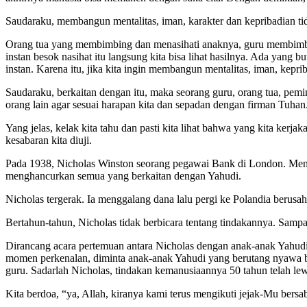
Saudaraku, membangun mentalitas, iman, karakter dan kepribadian tid
Orang tua yang membimbing dan menasihati anaknya, guru membimbing
instan besok nasihat itu langsung kita bisa lihat hasilnya. Ada yang
instan. Karena itu, jika kita ingin membangun mentalitas, iman, kep
Saudaraku, berkaitan dengan itu, maka seorang guru, orang tua, pemi
orang lain agar sesuai harapan kita dan sepadan dengan firman Tuhan
Yang jelas, kelak kita tahu dan pasti kita lihat bahwa yang kita kerj
kesabaran kita diuji.
Pada 1938, Nicholas Winston seorang pegawai Bank di London. Mend
menghancurkan semua yang berkaitan dengan Yahudi.
Nicholas tergerak. Ia menggalang dana lalu pergi ke Polandia berusa
Bertahun-tahun, Nicholas tidak berbicara tentang tindakannya. Samp
Dirancang acara pertemuan antara Nicholas dengan anak-anak Yahudi
momen perkenalan, diminta anak-anak Yahudi yang berutang nyawa berdi
guru. Sadarlah Nicholas, tindakan kemanusiaannya 50 tahun telah le
Kita berdoa, “ya, Allah, kiranya kami terus mengikuti jejak-Mu bersa