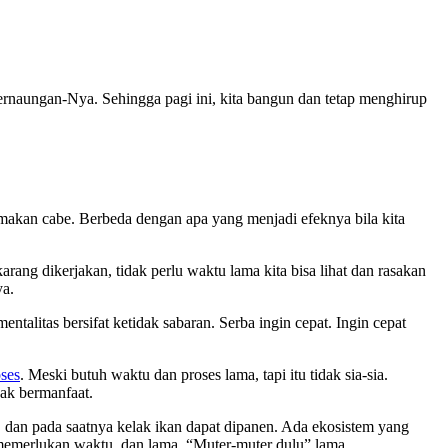
rnaungan-Nya. Sehingga pagi ini, kita bangun dan tetap menghirup
makan cabe. Berbeda dengan apa yang menjadi efeknya bila kita
arang dikerjakan, tidak perlu waktu lama kita bisa lihat dan rasakan
ya.
talitas bersifat ketidak sabaran. Serba ingin cepat. Ingin cepat
ses
. Meski butuh waktu dan proses lama, tapi itu tidak sia-sia.
dak bermanfaat.
, dan pada saatnya kelak ikan dapat dipanen. Ada ekosistem yang
 memerlukan waktu, dan lama. “Muter-muter dulu” lama.