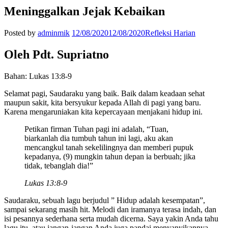
Meninggalkan Jejak Kebaikan
Posted by
adminmik
12/08/2020
12/08/2020
Refleksi Harian
Oleh Pdt. Supriatno
Bahan: Lukas 13:8-9
Selamat pagi, Saudaraku yang baik. Baik dalam keadaan sehat
maupun sakit, kita bersyukur kepada Allah di pagi yang baru.
Karena mengaruniakan kita kepercayaan menjakani hidup ini.
Petikan firman Tuhan pagi ini adalah, “Tuan,
biarkanlah dia tumbuh tahun ini lagi, aku akan
mencangkul tanah sekelilingnya dan memberi pupuk
kepadanya, (9) mungkin tahun depan ia berbuah; jika
tidak, tebanglah dia!”
Lukas 13:8-9
Saudaraku, sebuah lagu berjudul ” Hidup adalah kesempatan”,
sampai sekarang masih hit. Melodi dan iramanya terasa indah, dan
isi pesannya sederhana serta mudah dicerna. Saya yakin Anda tahu
lagu itu, atau jangan-jangan Anda juga pandai menyanyikannya