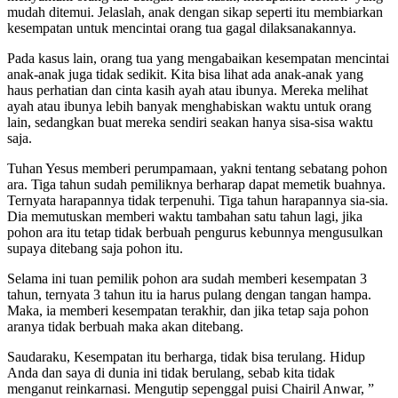
mudah ditemui. Jelaslah, anak dengan sikap seperti itu membiarkan
kesempatan untuk mencintai orang tua gagal dilaksanakannya.
Pada kasus lain, orang tua yang mengabaikan kesempatan mencintai
anak-anak juga tidak sedikit. Kita bisa lihat ada anak-anak yang
haus perhatian dan cinta kasih ayah atau ibunya. Mereka melihat
ayah atau ibunya lebih banyak menghabiskan waktu untuk orang
lain, sedangkan buat mereka sendiri seakan hanya sisa-sisa waktu
saja.
Tuhan Yesus memberi perumpamaan, yakni tentang sebatang pohon
ara. Tiga tahun sudah pemiliknya berharap dapat memetik buahnya.
Ternyata harapannya tidak terpenuhi. Tiga tahun harapannya sia-sia.
Dia memutuskan memberi waktu tambahan satu tahun lagi, jika
pohon ara itu tetap tidak berbuah pengurus kebunnya mengusulkan
supaya ditebang saja pohon itu.
Selama ini tuan pemilik pohon ara sudah memberi kesempatan 3
tahun, ternyata 3 tahun itu ia harus pulang dengan tangan hampa.
Maka, ia memberi kesempatan terakhir, dan jika tetap saja pohon
aranya tidak berbuah maka akan ditebang.
Saudaraku, Kesempatan itu berharga, tidak bisa terulang. Hidup
Anda dan saya di dunia ini tidak berulang, sebab kita tidak
menganut reinkarnasi. Mengutip sepenggal puisi Chairil Anwar, ”