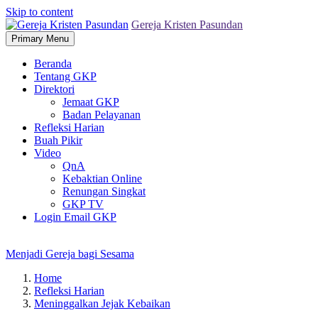
Skip to content
Gereja Kristen Pasundan
Primary Menu
Beranda
Tentang GKP
Direktori
Jemaat GKP
Badan Pelayanan
Refleksi Harian
Buah Pikir
Video
QnA
Kebaktian Online
Renungan Singkat
GKP TV
Login Email GKP
Menjadi Gereja bagi Sesama
Home
Refleksi Harian
Meninggalkan Jejak Kebaikan