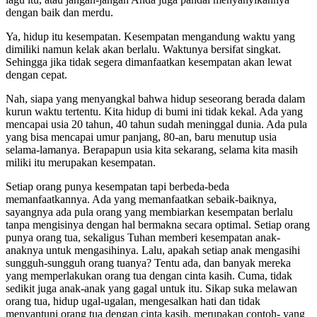
dengan baik dan merdu.
Ya, hidup itu kesempatan. Kesempatan mengandung waktu yang
dimiliki namun kelak akan berlalu. Waktunya bersifat singkat.
Sehingga jika tidak segera dimanfaatkan kesempatan akan lewat
dengan cepat.
Nah, siapa yang menyangkal bahwa hidup seseorang berada dalam
kurun waktu tertentu. Kita hidup di bumi ini tidak kekal. Ada yang
mencapai usia 20 tahun, 40 tahun sudah meninggal dunia. Ada pula
yang bisa mencapai umur panjang, 80-an, baru menutup usia
selama-lamanya. Berapapun usia kita sekarang, selama kita masih
miliki itu merupakan kesempatan.
Setiap orang punya kesempatan tapi berbeda-beda
memanfaatkannya. Ada yang memanfaatkan sebaik-baiknya,
sayangnya ada pula orang yang membiarkan kesempatan berlalu
tanpa mengisinya dengan hal bermakna secara optimal. Setiap orang
punya orang tua, sekaligus Tuhan memberi kesempatan anak-
anaknya untuk mengasihinya. Lalu, apakah setiap anak mengasihi
sungguh-sungguh orang tuanya? Tentu ada, dan banyak mereka
yang memperlakukan orang tua dengan cinta kasih. Cuma, tidak
sedikit juga anak-anak yang gagal untuk itu. Sikap suka melawan
orang tua, hidup ugal-ugalan, mengesalkan hati dan tidak
menyantuni orang tua dengan cinta kasih, merupakan contoh- yang