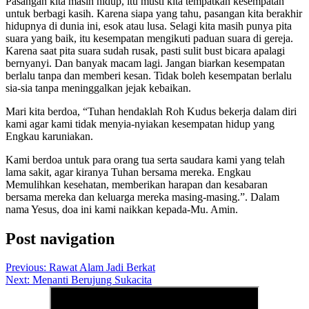
Pasangan kita masih hidup, itu musti kita tempatkan kesempatan
untuk berbagi kasih. Karena siapa yang tahu, pasangan kita berakhir
hidupnya di dunia ini, esok atau lusa. Selagi kita masih punya pita
suara yang baik, itu kesempatan mengikuti paduan suara di gereja.
Karena saat pita suara sudah rusak, pasti sulit bust bicara apalagi
bernyanyi. Dan banyak macam lagi. Jangan biarkan kesempatan
berlalu tanpa dan memberi kesan. Tidak boleh kesempatan berlalu
sia-sia tanpa meninggalkan jejak kebaikan.
Mari kita berdoa, “Tuhan hendaklah Roh Kudus bekerja dalam diri
kami agar kami tidak menyia-nyiakan kesempatan hidup yang
Engkau karuniakan.
Kami berdoa untuk para orang tua serta saudara kami yang telah
lama sakit, agar kiranya Tuhan bersama mereka. Engkau
Memulihkan kesehatan, memberikan harapan dan kesabaran
bersama mereka dan keluarga mereka masing-masing.”. Dalam
nama Yesus, doa ini kami naikkan kepada-Mu. Amin.
Post navigation
Previous:
Rawat Alam Jadi Berkat
Next:
Menanti Berujung Sukacita