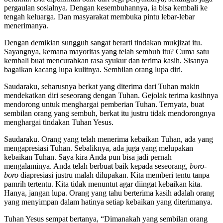
pergaulan sosialnya. Dengan kesembuhannya, ia bisa kembali ke
tengah keluarga. Dan masyarakat membuka pintu lebar-lebar
menerimanya.
Dengan demikian sungguh sangat berarti tindakan mukjizat itu.
Sayangnya, kemana mayoritas yang telah sembuh itu? Cuma satu
kembali buat mencurahkan rasa syukur dan terima kasih. Sisanya
bagaikan kacang lupa kulitnya. Sembilan orang lupa diri.
Saudaraku, seharusnya berkat yang diterima dari Tuhan makin
mendekatkan diri seseorang dengan Tuhan. Gejolak terima kasihnya
mendorong untuk menghargai pemberian Tuhan. Ternyata, buat
sembilan orang yang sembuh, berkat itu justru tidak mendorongnya
menghargai tindakan Tuhan Yesus.
Saudaraku. Orang yang telah menerima kebaikan Tuhan, ada yang
mengapresiasi Tuhan. Sebaliknya, ada juga yang melupakan
kebaikan Tuhan. Saya kira Anda pun bisa jadi pernah
mengalaminya. Anda telah berbuat baik kepada seseorang,
boro-
boro
diapresiasi justru malah dilupakan. Kita memberi tentu tanpa
pamrih tertentu. Kita tidak menuntut agar diingat kebaikan kita.
Hanya, jangan lupa. Orang yang tahu berterima kasih adalah orang
yang menyimpan dalam hatinya setiap kebaikan yang diterimanya.
Tuhan Yesus sempat bertanya, “Dimanakah yang sembilan orang