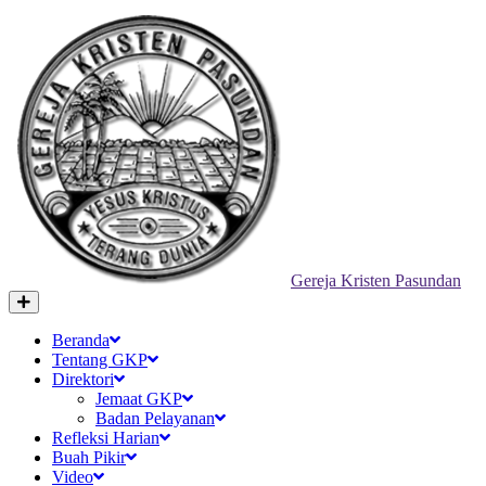
Gereja Kristen Pasundan
Beranda
Tentang GKP
Direktori
Jemaat GKP
Badan Pelayanan
Refleksi Harian
Buah Pikir
Video