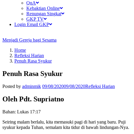
QnA
Kebaktian Online
Renungan Singkat
GKP TV
Login Email GKP
Menjadi Gereja bagi Sesama
Home
Refleksi Harian
Penuh Rasa Syukur
Penuh Rasa Syukur
Posted by
adminmik
09/08/2020
09/08/2020
Refleksi Harian
Oleh Pdt. Supriatno
Bahan: Lukas 17:17
Seiring malam berlalu, kita memasuki pagi di hari yang baru. Puji
syukur kepada Tuhan, semalam kita tidur di bawah lindungan-Nya.