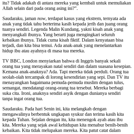
itu? Tidak adakah di antara mereka yang kembali untuk memuliakan
Allah selain dari pada orang asing ini?”.
Saudaraku, jaman
now
, terdapat kasus yang ekstrem, ternyata ada
anak yang tidak tahu berterima kasih kepada jerih dan juang orang
tuanya sendiri. Legenda Malin Kundang, yakni kisah anak yang
menyangkali ibunya. Yang berarti juga mengingkari seluruh
kebaikan ibunya. Tidak cuma kisah fiktif. Dalam kenyataan bisa
terjadi, dan kita bisa temui. Ada anak-anak yang menelantarkan
hidup ibu atau ayahnya di masa tua mereka.
TV BBC, London menyiarkan bahwa di Inggris banyak sekali
orang tua yang merayakan natal sendiri dan dalam suasana kesepian.
Kemana anak-anaknya? Ada. Tapi mereka tidak perduli. Orang tua
seolah-olah tercampak di lorong kesendirian yang sepi. Dan TV itu
menayangkan bagaimana pemuda-pemuda muslim dengan tulus,
semangat, mendatangi orang-orang tua tersebut. Mereka berbagi
suka cita. Ironi, anaknya sendiri asyik dengan dunianya sendiri
tanpa ingat orang tua.
Saudaraku. Pada hari Senin ini, kita melangkah dengan
mengawalinya berbentuk ungkapan syukur dan terima kasih kita
kepada Tuhan. Sejalan dengan itu, kita menengok ayah atau ibu
kita. Mereka yang sejak awal kehidupan kita menabur benih-benih
kebaikan. Kita tidak melupakan mereka. Kita patut catat dalam