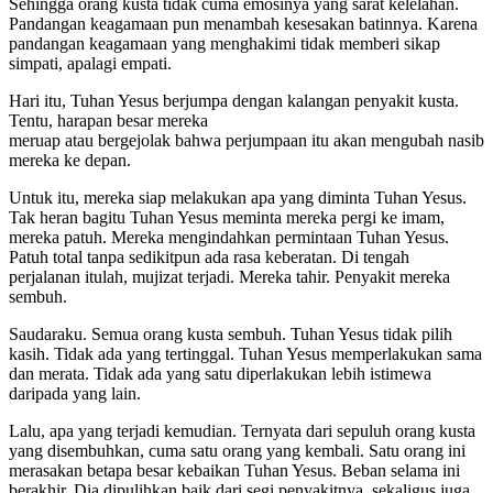
Sehingga orang kusta tidak cuma emosinya yang sarat kelelahan.
Pandangan keagamaan pun menambah kesesakan batinnya. Karena
pandangan keagamaan yang menghakimi tidak memberi sikap
simpati, apalagi empati.
Hari itu, Tuhan Yesus berjumpa dengan kalangan penyakit kusta.
Tentu, harapan besar mereka
meruap atau bergejolak bahwa perjumpaan itu akan mengubah nasib
mereka ke depan.
Untuk itu, mereka siap melakukan apa yang diminta Tuhan Yesus.
Tak heran bagitu Tuhan Yesus meminta mereka pergi ke imam,
mereka patuh. Mereka mengindahkan permintaan Tuhan Yesus.
Patuh total tanpa sedikitpun ada rasa keberatan. Di tengah
perjalanan itulah, mujizat terjadi. Mereka tahir. Penyakit mereka
sembuh.
Saudaraku. Semua orang kusta sembuh. Tuhan Yesus tidak pilih
kasih. Tidak ada yang tertinggal. Tuhan Yesus memperlakukan sama
dan merata. Tidak ada yang satu diperlakukan lebih istimewa
daripada yang lain.
Lalu, apa yang terjadi kemudian. Ternyata dari sepuluh orang kusta
yang disembuhkan, cuma satu orang yang kembali. Satu orang ini
merasakan betapa besar kebaikan Tuhan Yesus. Beban selama ini
berakhir. Dia dipulihkan baik dari segi penyakitnya, sekaligus juga