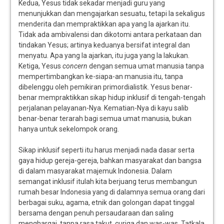
Kedua, Yesus tidak sekadar menjadi guru yang
menunjukkan dan mengajarkan sesuatu, tetapi Ia sekaligus
menderita dan mempraktikkan apa yang Ia ajarkan itu.
Tidak ada ambivalensi dan dikotomi antara perkataan dan
tindakan Yesus; artinya keduanya bersifat integral dan
menyatu. Apa yang Ia ajarkan, itu juga yang Ia lakukan.
Ketiga, Yesus
concern
dengan semua umat manusia tanpa
mempertimbangkan ke-siapa-an manusia itu, tanpa
dibelenggu oleh pemikiran primordialistik. Yesus benar-
benar mempraktikkan sikap hidup inklusif di tengah-tengah
perjalanan pelayanan-Nya. Kematian-Nya di kayu salib
benar-benar terarah bagi semua umat manusia, bukan
hanya untuk sekelompok orang.
Sikap inklusif seperti itu harus menjadi nada dasar serta
gaya hidup gereja-gereja, bahkan masyarakat dan bangsa
di dalam masyarakat majemuk Indonesia. Dalam
semangat inklusif itulah kita berjuang terus membangun
rumah besar Indonesia yang di dalamnya semua orang dari
berbagai suku, agama, etnik dan golongan dapat tinggal
bersama dengan penuh persaudaraan dan saling
menghargai, tanpa rasa takut, curiga dan was-was. Tatkala