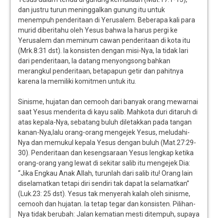
dan justru turun meninggalkan gunung itu untuk
menempuh penderitaan di Yerusalem. Beberapa kali para
murid diberitahu oleh Yesus bahwa Ia harus pergi ke
Yerusalem dan meminum cawan penderitaan di kota itu
(Mrk.8:31 dst). Ia konsisten dengan misi-Nya, Ia tidak lari
dari penderitaan, Ia datang menyongsong bahkan
merangkul penderitaan, betapapun getir dan pahitnya
karena Ia memiliki komitmen untuk itu.
Sinisme, hujatan dan cemooh dari banyak orang mewarnai
saat Yesus menderita di kayu salib. Mahkota duri ditaruh di
atas kepala-Nya, sebatang buluh diletakkan pada tangan
kanan-Nya,lalu orang-orang mengejek Yesus, meludahi-
Nya dan memukul kepala Yesus dengan buluh (Mat.27:29-
30). Penderitaan dan kesengsaraan Yesus lengkap ketika
orang-orang yang lewat di sekitar salib itu mengejek Dia:
“Jika Engkau Anak Allah, turunlah dari salib itu! Orang lain
diselamatkan tetapi diri sendiri tak dapat Ia selamatkan”
(Luk.23: 25 dst). Yesus tak menyerah kalah oleh sinisme,
cemooh dan hujatan. Ia tetap tegar dan konsisten. Pilihan-
Nya tidak berubah: Jalan kematian mesti ditempuh, supaya