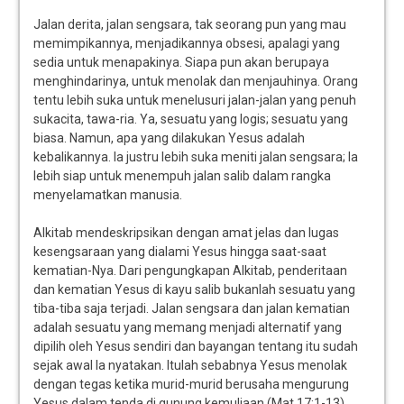
Jalan derita, jalan sengsara, tak seorang pun yang mau
memimpikannya, menjadikannya obsesi, apalagi yang
sedia untuk menapakinya. Siapa pun akan berupaya
menghindarinya, untuk menolak dan menjauhinya. Orang
tentu lebih suka untuk menelusuri jalan-jalan yang penuh
sukacita, tawa-ria. Ya, sesuatu yang logis; sesuatu yang
biasa. Namun, apa yang dilakukan Yesus adalah
kebalikannya. Ia justru lebih suka meniti jalan sengsara; Ia
lebih siap untuk menempuh jalan salib dalam rangka
menyelamatkan manusia.
Alkitab mendeskripsikan dengan amat jelas dan lugas
kesengsaraan yang dialami Yesus hingga saat-saat
kematian-Nya. Dari pengungkapan Alkitab, penderitaan
dan kematian Yesus di kayu salib bukanlah sesuatu yang
tiba-tiba saja terjadi. Jalan sengsara dan jalan kematian
adalah sesuatu yang memang menjadi alternatif yang
dipilih oleh Yesus sendiri dan bayangan tentang itu sudah
sejak awal Ia nyatakan. Itulah sebabnya Yesus menolak
dengan tegas ketika murid-murid berusaha mengurung
Yesus dalam tenda di gunung kemuliaan (Mat.17:1-13),