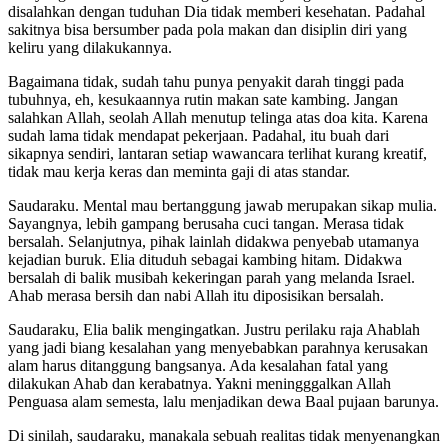
disalahkan dengan tuduhan Dia tidak memberi kesehatan. Padahal
sakitnya bisa bersumber pada pola makan dan disiplin diri yang
keliru yang dilakukannya.
Bagaimana tidak, sudah tahu punya penyakit darah tinggi pada
tubuhnya, eh, kesukaannya rutin makan sate kambing. Jangan
salahkan Allah, seolah Allah menutup telinga atas doa kita. Karena
sudah lama tidak mendapat pekerjaan. Padahal, itu buah dari
sikapnya sendiri, lantaran setiap wawancara terlihat kurang kreatif,
tidak mau kerja keras dan meminta gaji di atas standar.
Saudaraku. Mental mau bertanggung jawab merupakan sikap mulia.
Sayangnya, lebih gampang berusaha cuci tangan. Merasa tidak
bersalah. Selanjutnya, pihak lainlah didakwa penyebab utamanya
kejadian buruk. Elia dituduh sebagai kambing hitam. Didakwa
bersalah di balik musibah kekeringan parah yang melanda Israel.
Ahab merasa bersih dan nabi Allah itu diposisikan bersalah.
Saudaraku, Elia balik mengingatkan. Justru perilaku raja Ahablah
yang jadi biang kesalahan yang menyebabkan parahnya kerusakan
alam harus ditanggung bangsanya. Ada kesalahan fatal yang
dilakukan Ahab dan kerabatnya. Yakni meningggalkan Allah
Penguasa alam semesta, lalu menjadikan dewa Baal pujaan barunya.
Di sinilah, saudaraku, manakala sebuah realitas tidak menyenangkan