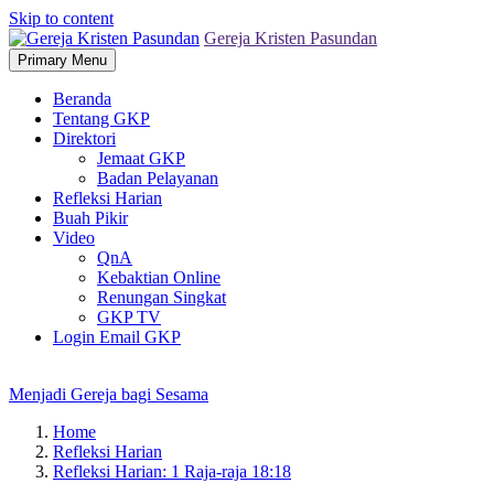
Skip to content
Gereja Kristen Pasundan
Primary Menu
Beranda
Tentang GKP
Direktori
Jemaat GKP
Badan Pelayanan
Refleksi Harian
Buah Pikir
Video
QnA
Kebaktian Online
Renungan Singkat
GKP TV
Login Email GKP
Menjadi Gereja bagi Sesama
Home
Refleksi Harian
Refleksi Harian: 1 Raja-raja 18:18