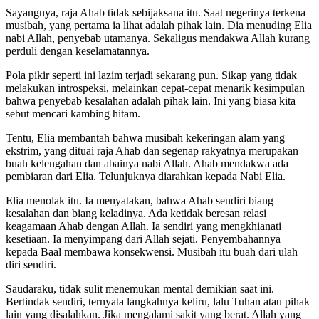
Sayangnya, raja Ahab tidak sebijaksana itu. Saat negerinya terkena
musibah, yang pertama ia lihat adalah pihak lain. Dia menuding Elia
nabi Allah, penyebab utamanya. Sekaligus mendakwa Allah kurang
perduli dengan keselamatannya.
Pola pikir seperti ini lazim terjadi sekarang pun. Sikap yang tidak
melakukan introspeksi, melainkan cepat-cepat menarik kesimpulan
bahwa penyebab kesalahan adalah pihak lain. Ini yang biasa kita
sebut mencari kambing hitam.
Tentu, Elia membantah bahwa musibah kekeringan alam yang
ekstrim, yang dituai raja Ahab dan segenap rakyatnya merupakan
buah kelengahan dan abainya nabi Allah. Ahab mendakwa ada
pembiaran dari Elia. Telunjuknya diarahkan kepada Nabi Elia.
Elia menolak itu. Ia menyatakan, bahwa Ahab sendiri biang
kesalahan dan biang keladinya. Ada ketidak beresan relasi
keagamaan Ahab dengan Allah. Ia sendiri yang mengkhianati
kesetiaan. Ia menyimpang dari Allah sejati. Penyembahannya
kepada Baal membawa konsekwensi. Musibah itu buah dari ulah
diri sendiri.
Saudaraku, tidak sulit menemukan mental demikian saat ini.
Bertindak sendiri, ternyata langkahnya keliru, lalu Tuhan atau pihak
lain yang disalahkan. Jika mengalami sakit yang berat. Allah yang