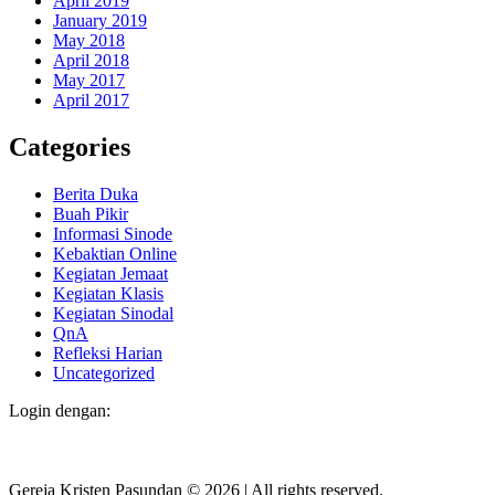
April 2019
January 2019
May 2018
April 2018
May 2017
April 2017
Categories
Berita Duka
Buah Pikir
Informasi Sinode
Kebaktian Online
Kegiatan Jemaat
Kegiatan Klasis
Kegiatan Sinodal
QnA
Refleksi Harian
Uncategorized
Login dengan:
Gereja Kristen Pasundan
©
2026
|
All rights reserved.