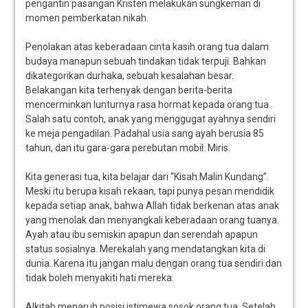
pengantin pasangan Kristen melakukan sungkeman di
momen pemberkatan nikah.
Penolakan atas keberadaan cinta kasih orang tua dalam
budaya manapun sebuah tindakan tidak terpuji. Bahkan
dikategorikan durhaka, sebuah kesalahan besar.
Belakangan kita terhenyak dengan berita-berita
mencerminkan lunturnya rasa hormat kepada orang tua.
Salah satu contoh, anak yang menggugat ayahnya sendiri
ke meja pengadilan. Padahal usia sang ayah berusia 85
tahun, dan itu gara-gara perebutan mobil. Miris.
Kita generasi tua, kita belajar dari “Kisah Malin Kundang”.
Meski itu berupa kisah rekaan, tapi punya pesan mendidik
kepada setiap anak, bahwa Allah tidak berkenan atas anak
yang menolak dan menyangkali keberadaan orang tuanya.
Ayah atau ibu semiskin apapun dan serendah apapun
status sosialnya. Merekalah yang mendatangkan kita di
dunia. Karena itu jangan malu dengan orang tua sendiri dan
tidak boleh menyakiti hati mereka.
Alkitab menaruh posisi istimewa sosok orang tua. Setelah