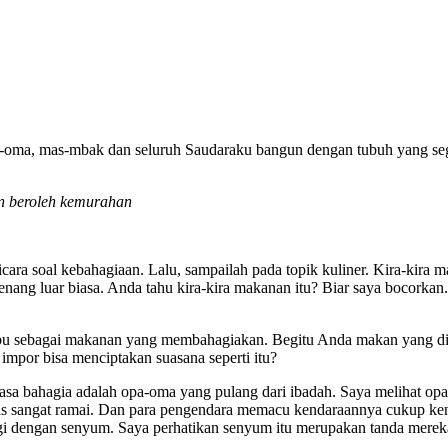
-oma, mas-mbak dan seluruh Saudaraku bangun dengan tubuh yang sega
n beroleh kemurahan
cara soal kebahagiaan. Lalu, sampailah pada topik kuliner. Kira-kir
 luar biasa. Anda tahu kira-kira makanan itu? Biar saya bocorkan. Ya
ribu sebagai makanan yang membahagiakan. Begitu Anda makan yang dis
 impor bisa menciptakan suasana seperti itu?
sa bahagia adalah opa-oma yang pulang dari ibadah. Saya melihat opa
ntas sangat ramai. Dan para pengendara memacu kendaraannya cukup ke
i dengan senyum. Saya perhatikan senyum itu merupakan tanda mere