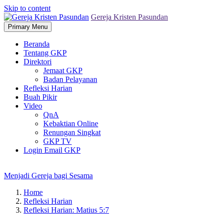
Skip to content
Gereja Kristen Pasundan
Primary Menu
Beranda
Tentang GKP
Direktori
Jemaat GKP
Badan Pelayanan
Refleksi Harian
Buah Pikir
Video
QnA
Kebaktian Online
Renungan Singkat
GKP TV
Login Email GKP
Menjadi Gereja bagi Sesama
Home
Refleksi Harian
Refleksi Harian: Matius 5:7