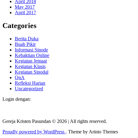
April 2018
May 2017
April 2017
Categories
Berita Duka
Buah Pikir
Informasi Sinode
Kebaktian Online
Kegiatan Jemaat
Kegiatan Klasis
Kegiatan Sinodal
QnA
Refleksi Harian
Uncategorized
Login dengan:
Gereja Kristen Pasundan
©
2026
|
All rights reserved.
Proudly powered by WordPress
. Theme by Arinio Themes