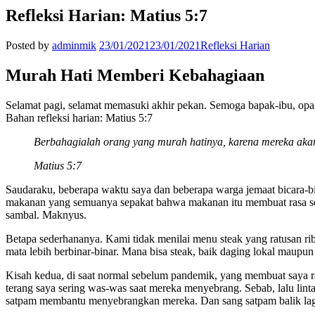
Refleksi Harian: Matius 5:7
Posted by
adminmik
23/01/2021
23/01/2021
Refleksi Harian
Murah Hati Memberi Kebahagiaan
Selamat pagi, selamat memasuki akhir pekan. Semoga bapak-ibu, opa
Bahan refleksi harian: Matius 5:7
Berbahagialah orang yang murah hatinya, karena mereka aka
Matius 5:7
Saudaraku, beberapa waktu saya dan beberapa warga jemaat bicara-bi
makanan yang semuanya sepakat bahwa makanan itu membuat rasa senang
sambal. Maknyus.
Betapa sederhananya. Kami tidak menilai menu steak yang ratusan 
mata lebih berbinar-binar. Mana bisa steak, baik daging lokal maupun
Kisah kedua, di saat normal sebelum pandemik, yang membuat saya ra
terang saya sering was-was saat mereka menyebrang. Sebab, lalu li
satpam membantu menyebrangkan mereka. Dan sang satpam balik lag