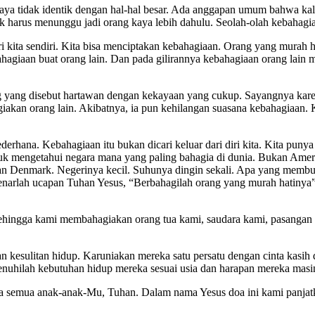
 saya tidak identik dengan hal-hal besar. Ada anggapan umum bahwa kal
ak harus menunggu jadi orang kaya lebih dahulu. Seolah-olah kebaha
i kita sendiri. Kita bisa menciptakan kebahagiaan. Orang yang murah 
giaan buat orang lain. Dan pada gilirannya kebahagiaan orang lain m
ang yang disebut hartawan dengan kekayaan yang cukup. Sayangnya kare
iakan orang lain. Akibatnya, ia pun kehilangan suasana kebahagiaan
ederhana. Kebahagiaan itu bukan dicari keluar dari diri kita. Kita puny
tuk mengetahui negara mana yang paling bahagia di dunia. Bukan Ameri
 dan Denmark. Negerinya kecil. Suhunya dingin sekali. Apa yang memb
arlah ucapan Tuhan Yesus, “Berbahagilah orang yang murah hatinya”. 
 sehingga kami membahagiakan orang tua kami, saudara kami, pasanga
kesulitan hidup. Karuniakan mereka satu persatu dengan cinta kasih 
enuhilah kebutuhan hidup mereka sesuai usia dan harapan mereka masi
uga semua anak-anak-Mu, Tuhan. Dalam nama Yesus doa ini kami panjat