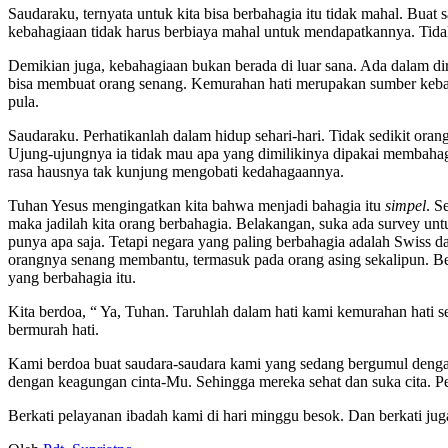
Saudaraku, ternyata untuk kita bisa berbahagia itu tidak mahal. Buat
kebahagiaan tidak harus berbiaya mahal untuk mendapatkannya. Tid
Demikian juga, kebahagiaan bukan berada di luar sana. Ada dalam dir
bisa membuat orang senang. Kemurahan hati merupakan sumber kebaha
pula.
Saudaraku. Perhatikanlah dalam hidup sehari-hari. Tidak sedikit or
Ujung-ujungnya ia tidak mau apa yang dimilikinya dipakai membahag
rasa hausnya tak kunjung mengobati kedahagaannya.
Tuhan Yesus mengingatkan kita bahwa menjadi bahagia itu
simpel
. S
maka jadilah kita orang berbahagia. Belakangan, suka ada survey un
punya apa saja. Tetapi negara yang paling berbahagia adalah Swiss
orangnya senang membantu, termasuk pada orang asing sekalipun. Ben
yang berbahagia itu.
Kita berdoa, “ Ya, Tuhan. Taruhlah dalam hati kami kemurahan hati
bermurah hati.
Kami berdoa buat saudara-saudara kami yang sedang bergumul dengan 
dengan keagungan cinta-Mu. Sehingga mereka sehat dan suka cita. P
Berkati pelayanan ibadah kami di hari minggu besok. Dan berkati j