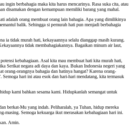
au ingin berbahagia maka kita harus mencarinya. Rasa suka cita, atau
giaan disamakan dengan kemampuan memiliki barang yang mahal.
hati adalah orang membuat orang lain bahagia. Apa yang dimilikinya
emantul balik. Sehingga si pemurah hati pun menjadi berbahagia
na ia tidak murah hati, kekayaannya selalu dianggap masih kurang.
. Kekayaannya tidak membahagiakannya. Bagaikan minum air laut,
a potensi kebahagiaan. Asal kita mau membuat hati kita murah hati,
ka Serikat negara adi daya dan kaya. Bukan Indonesia negeri yang
uat orang-orangnya bahagia dan hatinya hangat? Karena orang-
Semoga hari ini atau esok dan hari-hari mendatang, kita termasuk
n hidup kami bahkan sesama kami. Hidupkanlah semangat untuk
dan berkat-Mu yang indah. Peliharalah, ya Tuhan, hidup mereka
ng-masing. Semoga kekuarga ikut merasakan kebahagiaan hari ini.
kan. Amin.