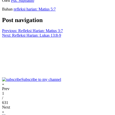
Oleh
Pdt. Supriatno
Bahan
refleksi harian: Matius 5:7
Post navigation
Previous:
Refleksi Harian: Matius 3:7
Next:
Refleksi Harian: Lukas 13:8-9
Subscribe to my channel
«
Prev
1
/
631
Next
»