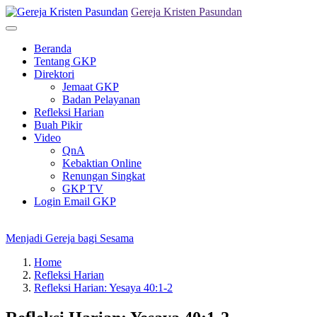
Skip
Gereja Kristen Pasundan
to
Primary
content
Menu
Beranda
Tentang GKP
Direktori
Jemaat GKP
Badan Pelayanan
Refleksi Harian
Buah Pikir
Video
QnA
Kebaktian Online
Renungan Singkat
GKP TV
Login Email GKP
Menjadi Gereja bagi Sesama
Home
Refleksi Harian
Refleksi Harian: Yesaya 40:1-2