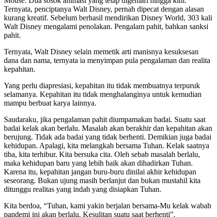
Mouse. Dua sosok animasi yang tetap digemari hingga kini.
Ternyata, penciptanya Walt Disney, pernah dipecat dengan alasan
kurang kreatif. Sebelum berhasil mendirikan Disney World, 303 kali
Walt Disney mengalami penolakan. Pengalam pahit, bahkan sanksi
pahit.
Ternyata, Walt Disney selain memetik arti manisnya kesuksesan
dana dan nama, ternyata ia menyimpan pula pengalaman dan realita
kepahitan.
Yang perlu diapresiasi, kepahitan itu tidak membuatnya terpuruk
selamanya. Kepahitan itu tidak menghalanginya untuk kemudian
mampu berbuat karya lainnya.
Saudaraku, jika pengalaman pahit diumpamakan badai. Suatu saat
badai kelak akan berlalu. Masalah akan berakhir dan kepahitan akan
berujung. Tidak ada badai yang tidak berhenti. Demikian juga badai
kehidupan. Apalagi, kita melangkah bersama Tuhan. Kelak saatnya
tiba, kita terhibur. Kita bersuka cita. Oleh sebab masalah berlalu,
maka kehidupan baru yang lebih baik akan dihadirkan Tuhan.
Karena itu, kepahitan jangan buru-buru dinilai akhir kehidupan
seseorang. Bukan ujung masih berlanjut dan bukan mustahil kita
ditunggu realitas yang indah yang disiapkan Tuhan.
Kita berdoa, “Tuhan, kami yakin berjalan bersama-Mu kelak wabah
pandemi ini akan berlalu. Kesulitan suatu saat berhenti”.