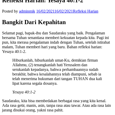
Refleksi Harian: Yesaya 40:1-2
Posted by
adminmik
16/02/2021
16/02/2021
Refleksi Harian
Bangkit Dari Kepahitan
Selamat pagi, bapak-ibu dan Saudaraku yang baik. Pengalaman
bersama Tuhan senantiasa memberi kekuatan kepada kita. Pagi ini
pun, kita merasa pengalaman indah dengan Tuhan, setelah istirahat
malam, Tuhan memberi hari yang baru. Bahan refleksi harian:
Yesaya 40:1-2.
Hiburkanlah, hiburkanlah umat-Ku, demikian firman
Allahmu, (2) tenangkanlah hati Yerusalem dan
serukanlah kepadanya, bahwa perhambaannya sudah
berakhir, bahwa kesalahannya telah diampuni, sebab ia
telah menerima hukuman dari tangan TUHAN dua kali
lipat karena segala dosanya.
Yesaya 40:1-2
Saudaraku, kita bisa membedakan berbagai rasa yang kita kenal.
Ada rasa getir, manis, asin, tanpa rasa atau tawar. Atau ada rasa lain
jarang disukai orang, yakni rasa pahit.