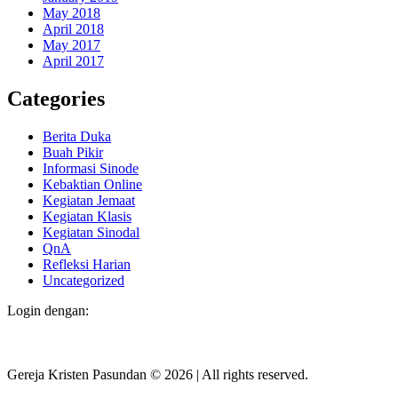
May 2018
April 2018
May 2017
April 2017
Categories
Berita Duka
Buah Pikir
Informasi Sinode
Kebaktian Online
Kegiatan Jemaat
Kegiatan Klasis
Kegiatan Sinodal
QnA
Refleksi Harian
Uncategorized
Login dengan:
Gereja Kristen Pasundan
©
2026
|
All rights reserved.