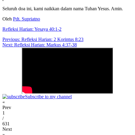
Seluruh doa ini, kami naikkan dalam nama Tuhan Yesus. Amin.
Oleh
Pdt. Supriatno
Refleksi Harian: Yesaya 40:1-2
Post
Previous:
Refleksi Harian: 2 Korintus 8:23
Next:
Refleksi Harian: Markus 4:37-38
navigation
Subscribe to my channel
«
Prev
1
/
631
Next
»