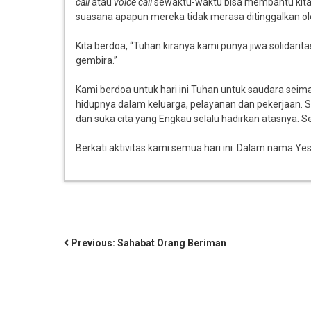
call
atau
voice call
sewaktu-waktu bisa membantu kita. Y
suasana apapun mereka tidak merasa ditinggalkan o
Kita berdoa, “Tuhan kiranya kami punya jiwa solidari
gembira.”
Kami berdoa untuk hari ini Tuhan untuk saudara seim
hidupnya dalam keluarga, pelayanan dan pekerjaan. 
dan suka cita yang Engkau selalu hadirkan atasnya.
Berkati aktivitas kami semua hari ini. Dalam nama Yes
Previous:
Sahabat Orang Beriman