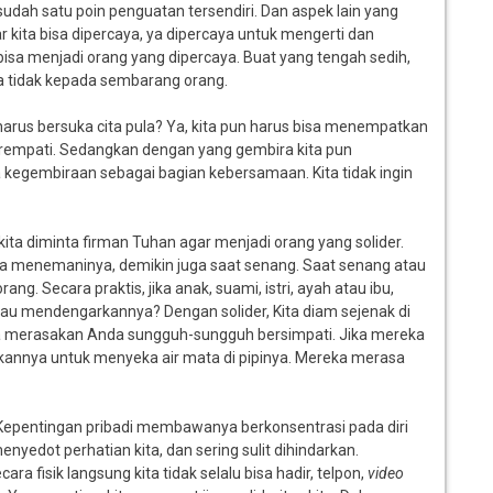
udah satu poin penguatan tersendiri. Dan aspek lain yang
gar kita bisa dipercaya, ya dipercaya untuk mengerti dan
bisa menjadi orang yang dipercaya. Buat yang tengah sedih,
ya tidak kepada sembarang orang.
arus bersuka cita pula? Ya, kita pun harus bisa menempatkan
 berempati. Sedangkan dengan yang gembira kita pun
a kegembiraan sebagai bagian kebersamaan. Kita tidak ingin
kita diminta firman Tuhan agar menjadi orang yang solider.
setia menemaninya, demikin juga saat senang. Saat senang atau
ng. Secara praktis, jika anak, suami, istri, ayah atau ibu,
au mendengarkannya? Dengan solider, Kita diam sejenak di
 merasakan Anda sungguh-sungguh bersimpati. Jika mereka
nnya untuk menyeka air mata di pipinya. Mereka merasa
. Kepentingan pribadi membawanya berkonsentrasi pada diri
nyedot perhatian kita, dan sering sulit dihindarkan.
a fisik langsung kita tidak selalu bisa hadir, telpon,
video