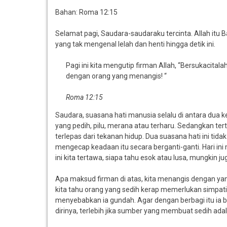
Bahan: Roma 12:15
Selamat pagi, Saudara-saudaraku tercinta. Allah itu 
yang tak mengenal lelah dan henti hingga detik ini.
Pagi ini kita mengutip firman Allah, “Bersukacita
dengan orang yang menangis! “
Roma 12:15
Saudara, suasana hati manusia selalu di antara dua
yang pedih, pilu, merana atau terharu. Sedangkan te
terlepas dari tekanan hidup. Dua suasana hati ini ti
mengecap keadaan itu secara berganti-ganti. Hari ini 
ini kita tertawa, siapa tahu esok atau lusa, mungkin ju
Apa maksud firman di atas, kita menangis dengan ya
kita tahu orang yang sedih kerap memerlukan simpati d
menyebabkan ia gundah. Agar dengan berbagi itu ia bi
dirinya, terlebih jika sumber yang membuat sedih ada