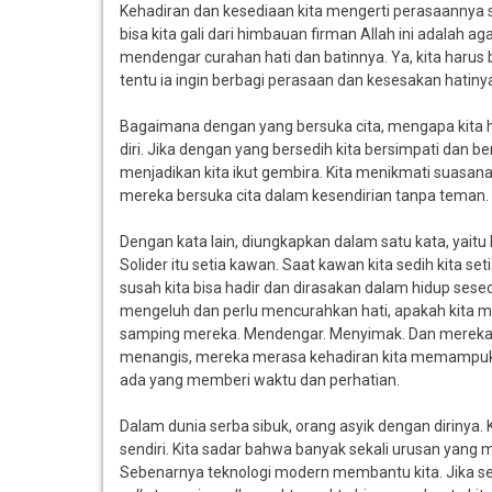
Kehadiran dan kesediaan kita mengerti perasaannya s
bisa kita gali dari himbauan firman Allah ini adalah a
mendengar curahan hati dan batinnya. Ya, kita harus 
tentu ia ingin berbagi perasaan dan kesesakan hatin
Bagaimana dengan yang bersuka cita, mengapa kita h
diri. Jika dengan yang bersedih kita bersimpati dan
menjadikan kita ikut gembira. Kita menikmati suasan
mereka bersuka cita dalam kesendirian tanpa teman.
Dengan kata lain, diungkapkan dalam satu kata, yaitu 
Solider itu setia kawan. Saat kawan kita sedih kita 
susah kita bisa hadir dan dirasakan dalam hidup seseora
mengeluh dan perlu mencurahkan hati, apakah kita m
samping mereka. Mendengar. Menyimak. Dan mereka
menangis, mereka merasa kehadiran kita memampuka
ada yang memberi waktu dan perhatian.
Dalam dunia serba sibuk, orang asyik dengan dirinya
sendiri. Kita sadar bahwa banyak sekali urusan yang me
Sebenarnya teknologi modern membantu kita. Jika secar