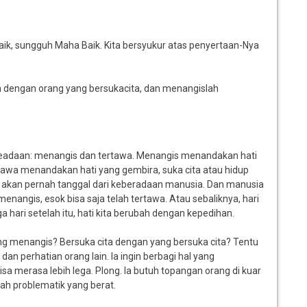
Baik, sungguh Maha Baik. Kita bersyukur atas penyertaan-Nya
lah dengan orang yang bersukacita, dan menangislah
 keadaan: menangis dan tertawa. Menangis menandakan hati
rtawa menandakan hati yang gembira, suka cita atau hidup
dak akan pernah tanggal dari keberadaan manusia. Dan manusia
menangis, esok bisa saja telah tertawa. Atau sebaliknya, hari
ga hari setelah itu, hati kita berubah dengan kepedihan.
ng menangis? Bersuka cita dengan yang bersuka cita? Tentu
an perhatian orang lain. Ia ingin berbagi hal yang
sa merasa lebih lega. Plong. Ia butuh topangan orang di kuar
lah problematik yang berat.