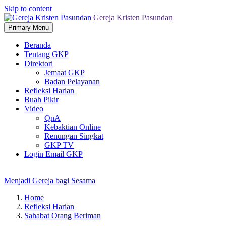
Skip to content
Gereja Kristen Pasundan
Primary Menu
Beranda
Tentang GKP
Direktori
Jemaat GKP
Badan Pelayanan
Refleksi Harian
Buah Pikir
Video
QnA
Kebaktian Online
Renungan Singkat
GKP TV
Login Email GKP
Menjadi Gereja bagi Sesama
Home
Refleksi Harian
Sahabat Orang Beriman