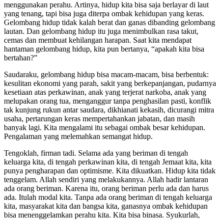
menggunakan perahu. Artinya, hidup kita bisa saja berlayar di laut
yang tenang, tapi bisa juga diterpa ombak kehidupan yang keras.
Gelombang hidup tidak kalah berat dan ganas dibanding gelombang
lautan. Dan gelombang hidup itu juga menimbulkan rasa takut,
cemas dan membuat kehilangan harapan. Saat kita mendapat
hantaman gelombang hidup, kita pun bertanya, “apakah kita bisa
bertahan?”
Saudaraku, gelombang hidup bisa macam-macam, bisa berbentuk:
kesulitan ekonomi yang parah, sakit yang berkepanjangan, pudarnya
kesetiaan atas perkawinan, anak yang terjerat narkoba, anak yang
melupakan orang tua, menganggur tanpa penghasilan pasti, konflik
tak kunjung rukun antar saudara, dikhianati kekasih, dicurangi mitra
usaha, pertarungan keras mempertahankan jabatan, dan masih
banyak lagi. Kita mengalami itu sebagai ombak besar kehidupan.
Pengalaman yang melemahkan semangat hidup.
Tengoklah, firman tadi. Selama ada yang beriman di tengah
keluarga kita, di tengah perkawinan kita, di tengah Jemaat kita, kita
punya pengharapan dan optimisme. Kita dikuatkan. Hidup kita tidak
tenggelam. Allah sendiri yang melakukannya. Allah hadir lantaran
ada orang beriman. Karena itu, orang beriman perlu ada dan harus
ada. Itulah modal kita. Tanpa ada orang beriman di tengah keluarga
kita, masyarakat kita dan bangsa kita, ganasnya ombak kehidupan
bisa menenggelamkan perahu kita. Kita bisa binasa. Syukurlah,