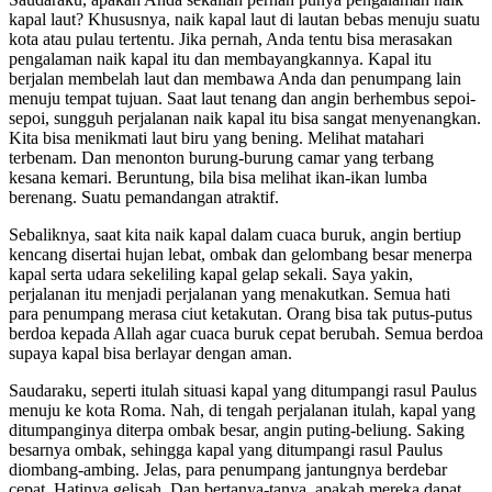
kapal laut? Khususnya, naik kapal laut di lautan bebas menuju suatu
kota atau pulau tertentu. Jika pernah, Anda tentu bisa merasakan
pengalaman naik kapal itu dan membayangkannya. Kapal itu
berjalan membelah laut dan membawa Anda dan penumpang lain
menuju tempat tujuan. Saat laut tenang dan angin berhembus sepoi-
sepoi, sungguh perjalanan naik kapal itu bisa sangat menyenangkan.
Kita bisa menikmati laut biru yang bening. Melihat matahari
terbenam. Dan menonton burung-burung camar yang terbang
kesana kemari. Beruntung, bila bisa melihat ikan-ikan lumba
berenang. Suatu pemandangan atraktif.
Sebaliknya, saat kita naik kapal dalam cuaca buruk, angin bertiup
kencang disertai hujan lebat, ombak dan gelombang besar menerpa
kapal serta udara sekeliling kapal gelap sekali. Saya yakin,
perjalanan itu menjadi perjalanan yang menakutkan. Semua hati
para penumpang merasa ciut ketakutan. Orang bisa tak putus-putus
berdoa kepada Allah agar cuaca buruk cepat berubah. Semua berdoa
supaya kapal bisa berlayar dengan aman.
Saudaraku, seperti itulah situasi kapal yang ditumpangi rasul Paulus
menuju ke kota Roma. Nah, di tengah perjalanan itulah, kapal yang
ditumpanginya diterpa ombak besar, angin puting-beliung. Saking
besarnya ombak, sehingga kapal yang ditumpangi rasul Paulus
diombang-ambing. Jelas, para penumpang jantungnya berdebar
cepat. Hatinya gelisah. Dan bertanya-tanya, apakah mereka dapat