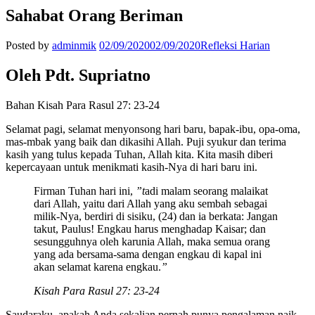
Sahabat Orang Beriman
Posted by
adminmik
02/09/2020
02/09/2020
Refleksi Harian
Oleh Pdt. Supriatno
Bahan Kisah Para Rasul 27: 23-24
Selamat pagi, selamat menyonsong hari baru, bapak-ibu, opa-oma,
mas-mbak yang baik dan dikasihi Allah. Puji syukur dan terima
kasih yang tulus kepada Tuhan, Allah kita. Kita masih diberi
kepercayaan untuk menikmati kasih-Nya di hari baru ini.
Firman Tuhan hari ini,
”t
adi malam seorang malaikat
dari Allah, yaitu dari Allah yang aku sembah sebagai
milik-Nya, berdiri di sisiku, (24) dan ia berkata: Jangan
takut, Paulus! Engkau harus menghadap Kaisar; dan
sesungguhnya oleh karunia Allah, maka semua orang
yang ada bersama-sama dengan engkau di kapal ini
akan selamat karena engkau.
”
Kisah Para Rasul 27: 23-24
Saudaraku, apakah Anda sekalian pernah punya pengalaman naik