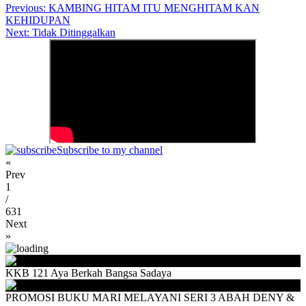
Previous:
KAMBING HITAM ITU MENGHITAM KAN
KEHIDUPAN
Next:
Tidak Ditinggalkan
Subscribe to my channel
«
Prev
1
/
631
Next
»
KKB 121 Aya Berkah Bangsa Sadaya
PROMOSI BUKU MARI MELAYANI SERI 3 ABAH DENY &