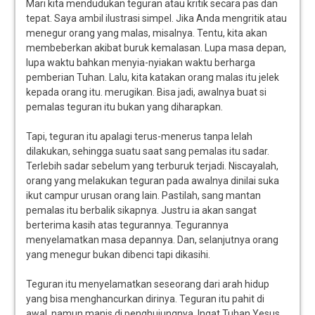
Mari kita mendudukan teguran atau kritik secara pas dan
tepat. Saya ambil ilustrasi simpel. Jika Anda mengritik atau
menegur orang yang malas, misalnya. Tentu, kita akan
membeberkan akibat buruk kemalasan. Lupa masa depan,
lupa waktu bahkan menyia-nyiakan waktu berharga
pemberian Tuhan. Lalu, kita katakan orang malas itu jelek
kepada orang itu. merugikan. Bisa jadi, awalnya buat si
pemalas teguran itu bukan yang diharapkan.
Tapi, teguran itu apalagi terus-menerus tanpa lelah
dilakukan, sehingga suatu saat sang pemalas itu sadar.
Terlebih sadar sebelum yang terburuk terjadi. Niscayalah,
orang yang melakukan teguran pada awalnya dinilai suka
ikut campur urusan orang lain. Pastilah, sang mantan
pemalas itu berbalik sikapnya. Justru ia akan sangat
berterima kasih atas tegurannya. Tegurannya
menyelamatkan masa depannya. Dan, selanjutnya orang
yang menegur bukan dibenci tapi dikasihi.
Teguran itu menyelamatkan seseorang dari arah hidup
yang bisa menghancurkan dirinya. Teguran itu pahit di
awal, namun manis di penghujungnya. Ingat Tuhan Yesus