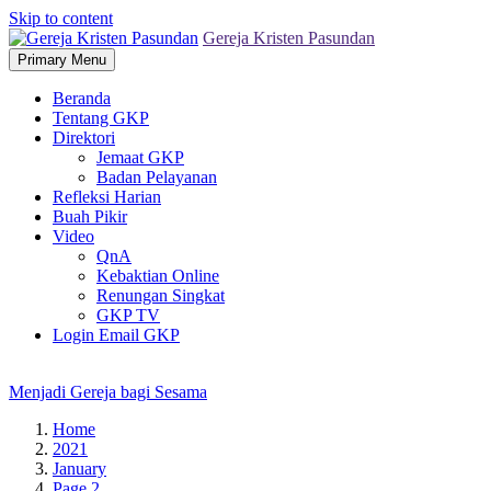
Skip to content
Gereja Kristen Pasundan
Primary Menu
Beranda
Tentang GKP
Direktori
Jemaat GKP
Badan Pelayanan
Refleksi Harian
Buah Pikir
Video
QnA
Kebaktian Online
Renungan Singkat
GKP TV
Login Email GKP
Menjadi Gereja bagi Sesama
Home
2021
January
Page 2