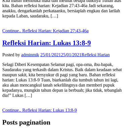
Kita masih membuka mata dan melihat betapa baiknya Tuhan atas
kita. Bahan refleksi harian: Kejadian 27:43-46a Jadi sekarang,
anakku, dengarkanlah perkataanku, bersiaplah engkau dan larilah
kepada Laban, saudaraku, […]
Continue..
Refleksi Harian: Kejadian 27:43-46a
Refleksi Harian: Lukas 13:8-9
Posted by
adminmik
25/01/2021
25/01/2021
Refleksi Harian
Selagi Diberi Kesempatan Selamat pagi, opa-oma, ibu-bapak,
Saudaraku yang terkasih dalam Kristus. Baik dalam keadaan sehat
maupun sakit, kita bersyukur di pagi yang baru. Bahan refleksi
harian: Lukas 13:8-9 Tuan, biarkanlah dia tumbuh tahun ini lagi,
aku akan mencangkul tanah sekelilingnya dan memberi pupuk
kepadanya, mungkin tahun depan ia berbuah; jika tidak, tebanglah
dia!” Lukas […]
Continue..
Refleksi Harian: Lukas 13:8-9
Posts pagination