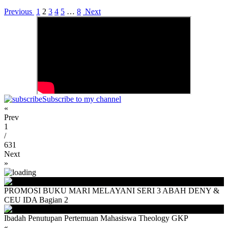
Previous
1
2
3
4
5
…
8
Next
Subscribe to my channel
«
Prev
1
/
631
Next
»
PROMOSI BUKU MARI MELAYANI SERI 3 ABAH DENY &
CEU IDA Bagian 2
Ibadah Penutupan Pertemuan Mahasiswa Theology GKP
«