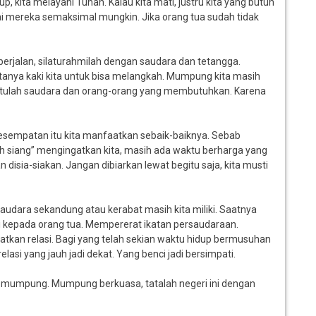
p, kita melayani Tuhan. Kalau kita mati, justru kita yang butuh
tai mereka semaksimal mungkin. Jika orang tua sudah tidak
erjalan, silaturahmilah dengan saudara dan tetangga.
tanya kaki kita untuk bisa melangkah. Mumpung kita masih
 bantulah saudara dan orang-orang yang membutuhkan. Karena
at kesempatan itu kita manfaatkan sebaik-baiknya. Sebab
asih siang” mengingatkan kita, masih ada waktu berharga yang
 disia-siakan. Jangan dibiarkan lewat begitu saja, kita musti
 saudara sekandung atau kerabat masih kita miliki. Saatnya
 kepada orang tua. Mempererat ikatan persaudaraan.
tkan relasi. Bagi yang telah sekian waktu hidup bermusuhan
asi yang jauh jadi dekat. Yang benci jadi bersimpati.
i mumpung. Mumpung berkuasa, tatalah negeri ini dengan