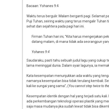
Bacaan: Yohanes 9:4
Waktu terus bergulir. Malam berganti pagi. Selamat 
Puji Tuhan, seiring waktu yang terus mengalir Tuhan t
sehat dan sejahtera pada pagi hari ini.
Firman Tuhan hari ini, ”Kita harus mengerjakan p
datang malam, di mana tidak ada seorangpun yang
Yohanes 9:4
Saudaraku, pasti tahu sebuah judul lagu yang cukup 
lama meninggal dunia. Dalam syair lagunya, ia memakn
Kata kesempatan menunjukkan ada waktu yang tengah kit
namanya kesempatan bisa tidak terulang kembali. S
kali ke sungai yang sama”, (
You cannot step twice to the
Kesempatan identik dengan hal yang terjadi satu kali
ada perkembangan teknologi operasi plastik yang me
saja masa mudanya jika sudah lewat tidak bisa dikem