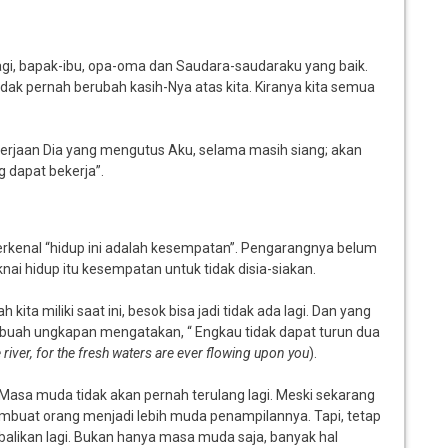
pagi, bapak-ibu, opa-oma dan Saudara-saudaraku yang baik.
idak pernah berubah kasih-Nya atas kita. Kiranya kita semua
ekerjaan Dia yang mengutus Aku, selama masih siang; akan
 dapat bekerja”.
terkenal “hidup ini adalah kesempatan”. Pengarangnya belum
ai hidup itu kesempatan untuk tidak disia-siakan.
a miliki saat ini, besok bisa jadi tidak ada lagi. Dan yang
ebuah ungkapan mengatakan, “ Engkau tidak dapat turun dua
 river, for the fresh waters are ever flowing upon you
).
. Masa muda tidak akan pernah terulang lagi. Meski sekarang
mbuat orang menjadi lebih muda penampilannya. Tapi, tetap
balikan lagi. Bukan hanya masa muda saja, banyak hal