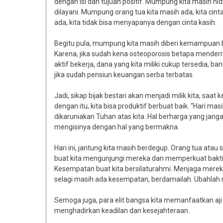
dengan isi dan tujuan positif. Mumpung kita masih hidu
dilayani. Mumpung orang tua kita masih ada, kita cin
ada, kita tidak bisa menyapanya dengan cinta kasih.
Begitu pula, mumpung kita masih diberi kemampuan b
Karena, jika sudah kena osteoporosis betapa menderi
aktif bekerja, dana yang kita miliki cukup tersedia,
jika sudah pensiun keuangan serba terbatas.
Jadi, sikap bijak bestari akan menjadi milik kita, sa
dengan itu, kita bisa produktif berbuat baik. “Hari m
dikaruniakan Tuhan atas kita. Hal berharga yang jangan
mengisinya dengan hal yang bermakna.
Hari ini, jantung kita masih berdegup. Orang tua atau
buat kita mengunjungi mereka dan memperkuat bakti
Kesempatan buat kita bersilaturahmi. Menjaga mereka
selagi masih ada kesempatan, berdamailah. Ubahlah rel
Semoga juga, para elit bangsa kita memanfaatkan aj
menghadirkan keadilan dan kesejahteraan.