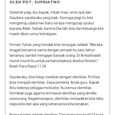
OLEH PDT. SUPRIATNO
Selamat pagi, ibu-bapak, mbak-mas, oma-opa dan
Saudara-saudaraku yang baik. Semoga pagi ini, kita
menghirup udara hari baru seraya mengucap syukur
kepada Allah. Sebab, karena Dia-lah, kita dan keluarga kita
masih diberi umur kehidupan.
Firman Tuhan yang hendak kita renungan adalah “Mereka
tinggal bersama-sama dengan jemaat itu satu tahun
lamanya, sambil mengajar banyak orang. Di Antiokhialah
murid-murid itu untuk pertama kalinya disebut Kristen.”
Kisah Para Rasul 11:26
Saudaraku, kita hidup melekat dengan identitas. Profesi
bisa menjadi identitas. Saya pendeta. Anda guru. Bapak
Anu bekerja sebagai motivator. Itu semus identitas.
Demikian juga agama termasuk identitas yang dimiliki
seseorang. Bagaimanapun, identitas menjadikan kita tahu
siapa kita dan apa yang seharusnya kita kerjakan.
Nama kristen adalah identitas. Dari mana berawal? Di kota