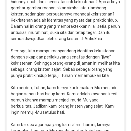
hidupnya jauh dari esensi atau inti kekristenan? Apa artinya
gembar-gembor menonjolkan simbol atau lambang
kristen, sedangkan perbuatannya menodai kekristenan?
Kekristenan adalah identitas yang nyata dari praktik hidup.
Dalam hal ini orang yang mempraktekkan nilai: setia, penuh
antusias, murah hati, suka cita dan tetap tegar. Dan itu
semua diwujudkan oleh orang kristen di Antiokhia.
Semoga, kita mampu menyandang identitas kekristenan
dengan sikap dan perilaku yang senafas dengan “jiwa”
kekristenan. Sehingga orang-orang di jaman ini melihat kita
sebagai orang kristen sejati. Sebab sebagai orang yang
punya praktik hidup terpuji. Tuhan memampukan kita.
Kita berdoa, Tuhan, kami bersyukur kebaikan-Mu menjadi
bagian sehari-hari hidup kami. Kami adalah kawanan kecil,
namun kiranya mampu menjadi murid-Mu yang
berkualitas. Jadikan kami orang kristen yang sejati. Kami
ingin memuji-Mu setulus hati.
Kami berdoa agar apa yang kami alami hari ini, kiranya
kami jalani bersama-Mu mendatangkan kebahagiaan,