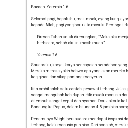
Bacaan: Yeremia 1:6
Selamat pagi, bapak-ibu, mas-mbak, eyang kung-eyang
kepada Allah, pagi yang baru kita masuki. Semoga tid
Firman Tuhan untuk direnungkan, “Maka aku menj
berbicara, sebab aku ini masih muda.”
Yeremia 1:6
Saudaraku, karya- karya pencapaian peradaban yang 
Mereka merasa yakin bahwa apa yang akan mereka buat,
kegigihan dan sikap pantang menyerah.
Kita ambil salah satu contoh, pesawat terbang. Jel
sangat mengubah kehidupan. Hilir mudik manusia dari sa
ditempuh sangat cepat dan nyaman. Dari Jakarta ke L
Bandung ke Papua, dalam hitungan 4-5 jam bisa sampa
Penemunya Wright bersaudara mendapat inspirasi dar
terbang, kelak manusia pun bisa. Dari sanalah, mere