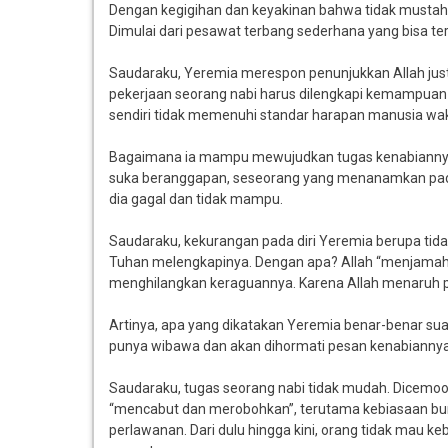
Dengan kegigihan dan keyakinan bahwa tidak mustah
Dimulai dari pesawat terbang sederhana yang bisa t
Saudaraku, Yeremia merespon penunjukkan Allah just
pekerjaan seorang nabi harus dilengkapi kemampuan 
sendiri tidak memenuhi standar harapan manusia wakt
Bagaimana ia mampu mewujudkan tugas kenabiannya? D
suka beranggapan, seseorang yang menanamkan pada d
dia gagal dan tidak mampu.
Saudaraku, kekurangan pada diri Yeremia berupa tidak
Tuhan melengkapinya. Dengan apa? Allah “menjamah 
menghilangkan keraguannya. Karena Allah menaruh 
Artinya, apa yang dikatakan Yeremia benar-benar su
punya wibawa dan akan dihormati pesan kenabiannya
Saudaraku, tugas seorang nabi tidak mudah. Dicemooh
“mencabut dan merobohkan”, terutama kebiasaan bur
perlawanan. Dari dulu hingga kini, orang tidak mau keb