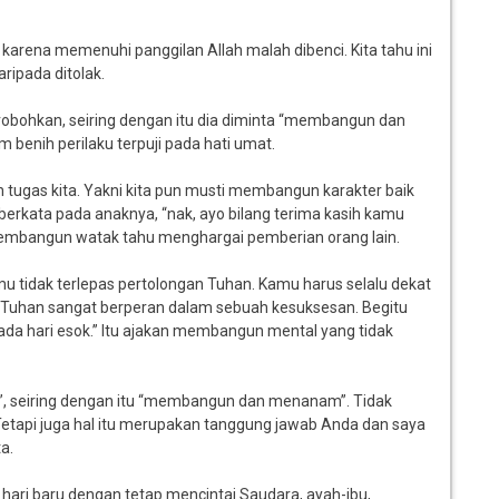
a karena memenuhi panggilan Allah malah dibenci. Kita tahu ini
ripada ditolak.
robohkan, seiring dengan itu dia diminta “membangun dan
nih perilaku terpuji pada hati umat.
 tugas kita. Yakni kita pun musti membangun karakter baik
erkata pada anaknya, “nak, ayo bilang terima kasih kamu
membangun watak tahu menghargai pemberian orang lain.
mu tidak terlepas pertolongan Tuhan. Kamu harus selalu dekat
a Tuhan sangat berperan dalam sebuah kesuksesan. Begitu
 ada hari esok.” Itu ajakan membangun mental yang tidak
, seiring dengan itu “membangun dan menanam”. Tidak
Tetapi juga hal itu merupakan tanggung jawab Anda dan saya
a.
 hari baru dengan tetap mencintai Saudara, ayah-ibu,