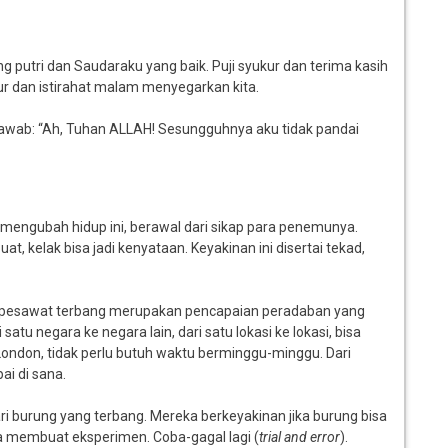
 putri dan Saudaraku yang baik. Puji syukur dan terima kasih
ur dan istirahat malam menyegarkan kita.
awab: “Ah, Tuhan ALLAH! Sesungguhnya aku tidak pandai
mengubah hidup ini, berawal dari sikap para penemunya.
 kelak bisa jadi kenyataan. Keyakinan ini disertai tekad,
as, pesawat terbang merupakan pencapaian peradaban yang
tu negara ke negara lain, dari satu lokasi ke lokasi, bisa
ondon, tidak perlu butuh waktu berminggu-minggu. Dari
i di sana.
i burung yang terbang. Mereka berkeyakinan jika burung bisa
ka membuat eksperimen. Coba-gagal lagi (
trial and error
).