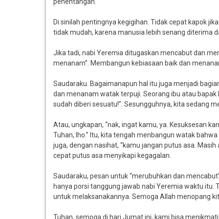
penentangan.
Di sinilah pentingnya kegigihan. Tidak cepat kapok jik
tidak mudah, karena manusia lebih senang diterima da
Jika tadi, nabi Yeremia ditugaskan mencabut dan me
menanam”. Membangun kebiasaan baik dan menanam be
Saudaraku. Bagaimanapun hal itu juga menjadi bagian
dan menanam watak terpuji. Seorang ibu atau bapak b
sudah diberi sesuatu!”. Sesungguhnya, kita sedang 
Atau, ungkapan, “nak, ingat kamu, ya. Kesuksesan ka
Tuhan, lho.” Itu, kita tengah menbangun watak bahw
juga, dengan nasihat, “kamu jangan putus asa. Masih
cepat putus asa menyikapi kegagalan.
Saudaraku, pesan untuk “merubuhkan dan mencabut”
hanya porsi tanggung jawab nabi Yeremia waktu itu. 
untuk melaksanakannya. Semoga Allah menopang kit
Tuhan, semoga di hari Jumat ini, kami bisa menikmati