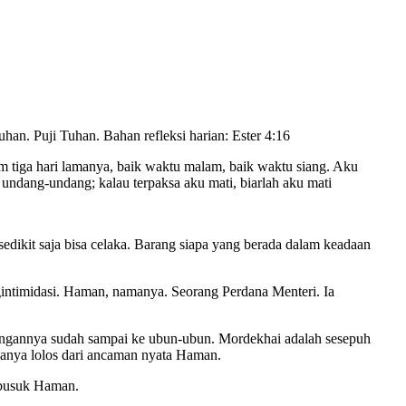
an. Puji Tuhan. Bahan refleksi harian: Ester 4:16
m tiga hari lamanya, baik waktu malam, baik waktu siang. Aku
dang-undang; kalau terpaksa aku mati, biarlah aku mati
 sedikit saja bisa celaka. Barang siapa yang berada dalam keadaan
gintimidasi. Haman, namanya. Seorang Perdana Menteri. Ia
nangannya sudah sampai ke ubun-ubun. Mordekhai adalah sesepuh
sanya lolos dari ancaman nyata Haman.
 busuk Haman.