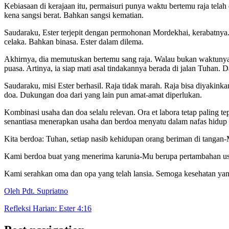
Kebiasaan di kerajaan itu, permaisuri punya waktu bertemu raja tela
kena sangsi berat. Bahkan sangsi kematian.
Saudaraku, Ester terjepit dengan permohonan Mordekhai, kerabatnya. 
celaka. Bahkan binasa. Ester dalam dilema.
Akhirnya, dia memutuskan bertemu sang raja. Walau bukan waktunya.
puasa. Artinya, ia siap mati asal tindakannya berada di jalan Tuhan. D
Saudaraku, misi Ester berhasil. Raja tidak marah. Raja bisa diyakin
doa. Dukungan doa dari yang lain pun amat-amat diperlukan.
Kombinasi usaha dan doa selalu relevan. Ora et labora tetap paling te
senantiasa menerapkan usaha dan berdoa menyatu dalam nafas hidup 
Kita berdoa: Tuhan, setiap nasib kehidupan orang beriman di tanga
Kami berdoa buat yang menerima karunia-Mu berupa pertambahan usia
Kami serahkan oma dan opa yang telah lansia. Semoga kesehatan yan
Oleh Pdt. Supriatno
Refleksi Harian: Ester 4:16