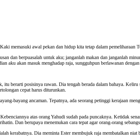
Kaki memasuki awal pekan dan hidup kita tetap dalam pemeliharaan Tuh
Susan dan berpuasalah untuk aku; janganlah makan dan janganlah minu
ian aku akan masuk menghadap raja, sungguhpun berlawanan dengan un
k, itu berarti posisinya rawan. Dia tengah berada dalam bahaya. Keliru
ertolongan cepat harus diturunkan.
 bayang-bayang ancaman. Tepatnya, ada seorang petinggi kerajaan men
s. Kebenciannya atas orang Yahudi sudah pada puncaknya. Ketidak se
prihatin. Dan berupaya menemukan cara tepat agar orang-orang sebang
adalah kerabatnya. Dia meminta Ester membujuk raja membatalkan niat