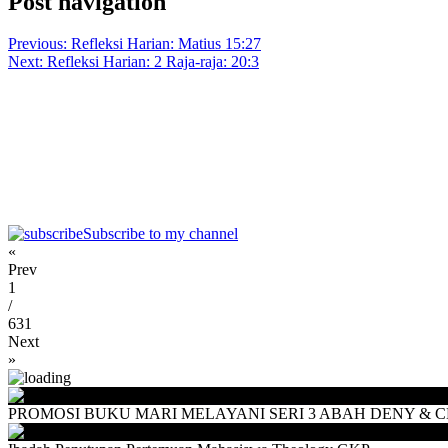
Post navigation
Previous:
Refleksi Harian: Matius 15:27
Next:
Refleksi Harian: 2 Raja-raja: 20:3
Subscribe to my channel
«
Prev
1
/
631
Next
»
PROMOSI BUKU MARI MELAYANI SERI 3 ABAH DENY & CEU