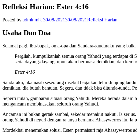
Refleksi Harian: Ester 4:16
Posted by
adminmik
30/08/2021
30/08/2021
Refleksi Harian
Usaha Dan Doa
Selamat pagi, ibu-bapak, oma-opa dan Saudara-saudaraku yang baik. 
Pergilah, kumpulkanlah semua orang Yahudi yang terdapat di 
serta dayang-dayangkupun akan berpuasa demikian, dan kemud
Ester 4:16
Saudaraku, jika nasib seseorang disebut bagaikan telur di ujung tandu
demikian, dia butuh bantuan. Segera, dan tidak bisa ditunda-tunda. P
Seperti itulah, gambaran situasi orang Yahudi. Mereka berada dalam
mengancam membinasakan seluruh orang Yahudi.
Ancaman ini bukan gertak sambal, sekedar menakut-nakuti. Ia seriu
orang Yahudi di negeri dengan rajanya bernama Ahasywerros itu. Ia 
Mordekhai menemukan solusi. Ester, permaisuri raja Ahassywerros 