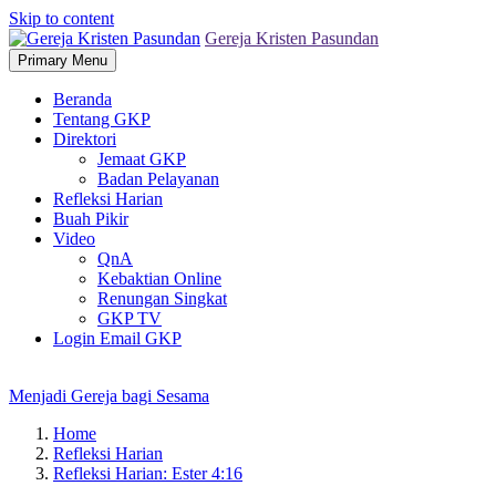
Skip to content
Gereja Kristen Pasundan
Primary Menu
Beranda
Tentang GKP
Direktori
Jemaat GKP
Badan Pelayanan
Refleksi Harian
Buah Pikir
Video
QnA
Kebaktian Online
Renungan Singkat
GKP TV
Login Email GKP
Menjadi Gereja bagi Sesama
Home
Refleksi Harian
Refleksi Harian: Ester 4:16