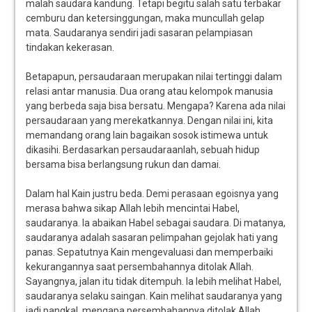
malah saudara kandung. Tetapi begitu salah satu terbakar
cemburu dan ketersinggungan, maka muncullah gelap
mata. Saudaranya sendiri jadi sasaran pelampiasan
tindakan kekerasan.
Betapapun, persaudaraan merupakan nilai tertinggi dalam
relasi antar manusia. Dua orang atau kelompok manusia
yang berbeda saja bisa bersatu. Mengapa? Karena ada nilai
persaudaraan yang merekatkannya. Dengan nilai ini, kita
memandang orang lain bagaikan sosok istimewa untuk
dikasihi. Berdasarkan persaudaraanlah, sebuah hidup
bersama bisa berlangsung rukun dan damai.
Dalam hal Kain justru beda. Demi perasaan egoisnya yang
merasa bahwa sikap Allah lebih mencintai Habel,
saudaranya. Ia abaikan Habel sebagai saudara. Di matanya,
saudaranya adalah sasaran pelimpahan gejolak hati yang
panas. Sepatutnya Kain mengevaluasi dan memperbaiki
kekurangannya saat persembahannya ditolak Allah.
Sayangnya, jalan itu tidak ditempuh. Ia lebih melihat Habel,
saudaranya selaku saingan. Kain melihat saudaranya yang
jadi pangkal, mengapa persembahannya ditolak Allah.