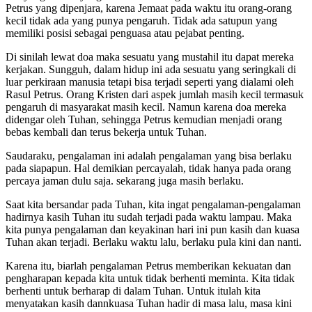
Petrus yang dipenjara, karena Jemaat pada waktu itu orang-orang
kecil tidak ada yang punya pengaruh. Tidak ada satupun yang
memiliki posisi sebagai penguasa atau pejabat penting.
Di sinilah lewat doa maka sesuatu yang mustahil itu dapat mereka
kerjakan. Sungguh, dalam hidup ini ada sesuatu yang seringkali di
luar perkiraan manusia tetapi bisa terjadi seperti yang dialami oleh
Rasul Petrus. Orang Kristen dari aspek jumlah masih kecil termasuk
pengaruh di masyarakat masih kecil. Namun karena doa mereka
didengar oleh Tuhan, sehingga Petrus kemudian menjadi orang
bebas kembali dan terus bekerja untuk Tuhan.
Saudaraku, pengalaman ini adalah pengalaman yang bisa berlaku
pada siapapun. Hal demikian percayalah, tidak hanya pada orang
percaya jaman dulu saja. sekarang juga masih berlaku.
Saat kita bersandar pada Tuhan, kita ingat pengalaman-pengalaman
hadirnya kasih Tuhan itu sudah terjadi pada waktu lampau. Maka
kita punya pengalaman dan keyakinan hari ini pun kasih dan kuasa
Tuhan akan terjadi. Berlaku waktu lalu, berlaku pula kini dan nanti.
Karena itu, biarlah pengalaman Petrus memberikan kekuatan dan
pengharapan kepada kita untuk tidak berhenti meminta. Kita tidak
berhenti untuk berharap di dalam Tuhan. Untuk itulah kita
menyatakan kasih dannkuasa Tuhan hadir di masa lalu, masa kini