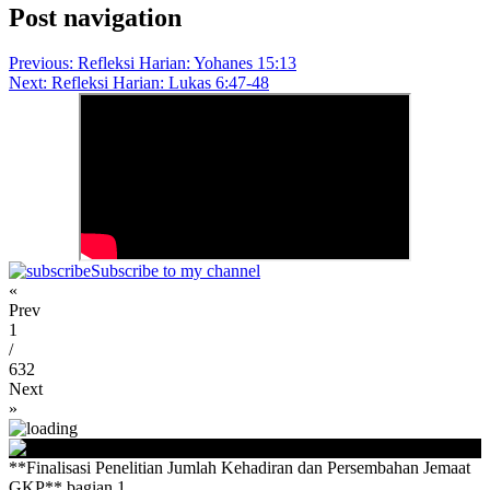
Post navigation
Previous:
Refleksi Harian: Yohanes 15:13
Next:
Refleksi Harian: Lukas 6:47-48
Subscribe to my channel
«
Prev
1
/
632
Next
»
**Finalisasi Penelitian Jumlah Kehadiran dan Persembahan Jemaat
GKP** bagian 1