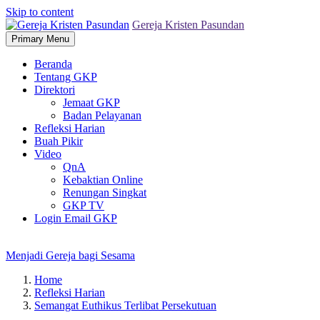
Skip to content
Gereja Kristen Pasundan
Primary Menu
Beranda
Tentang GKP
Direktori
Jemaat GKP
Badan Pelayanan
Refleksi Harian
Buah Pikir
Video
QnA
Kebaktian Online
Renungan Singkat
GKP TV
Login Email GKP
Menjadi Gereja bagi Sesama
Home
Refleksi Harian
Semangat Euthikus Terlibat Persekutuan