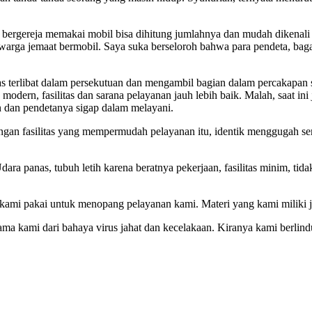
 bergereja memakai mobil bisa dihitung jumlahnya dan mudah dikenali 
 warga jemaat bermobil. Saya suka berseloroh bahwa para pendeta, ba
terlibat dalam persekutuan dan mengambil bagian dalam percakapan seri
modern, fasilitas dan sarana pelayanan jauh lebih baik. Malah, saat in
 dan pendetanya sigap dalam melayani.
pangan fasilitas yang mempermudah pelayanan itu, identik menggugah
dara panas, tubuh letih karena beratnya pekerjaan, fasilitas minim, ti
kami pakai untuk menopang pelayanan kami. Materi yang kami miliki ja
sesama kami dari bahaya virus jahat dan kecelakaan. Kiranya kami ber