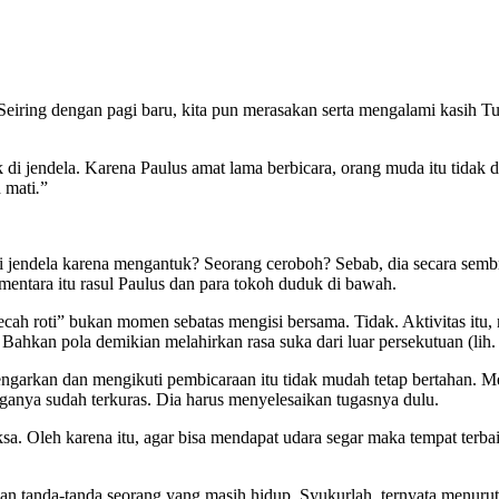
Seiring dengan pagi baru, kita pun merasakan serta mengalami kasih Tu
 jendela. Karena Paulus amat lama berbicara, orang muda itu tidak da
h mati
.
”
ri jendela karena mengantuk? Seorang ceroboh? Sebab, dia secara semb
ementara itu rasul Paulus dan para tokoh duduk di bawah.
ah roti” bukan momen sebatas mengisi bersama. Tidak. Aktivitas itu
Bahkan pola demikian melahirkan rasa suka dari luar persekutuan (lih. 
ngarkan dan mengikuti pembicaraan itu tidak mudah tetap bertahan. Me
ganya sudah terkuras. Dia harus menyelesaikan tugasnya dulu.
a. Oleh karena itu, agar bisa mendapat udara segar maka tempat terbai
 tanda-tanda seorang yang masih hidup. Syukurlah, ternyata menurut 