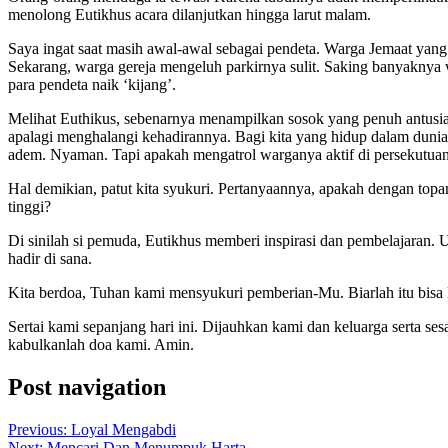
menolong Eutikhus acara dilanjutkan hingga larut malam.
Saya ingat saat masih awal-awal sebagai pendeta. Warga Jemaat yang
Sekarang, warga gereja mengeluh parkirnya sulit. Saking banyaknya
para pendeta naik ‘kijang’.
Melihat Euthikus, sebenarnya menampilkan sosok yang penuh antusias 
apalagi menghalangi kehadirannya. Bagi kita yang hidup dalam dunia 
adem. Nyaman. Tapi apakah mengatrol warganya aktif di persekutuan
Hal demikian, patut kita syukuri. Pertanyaannya, apakah dengan to
tinggi?
Di sinilah si pemuda, Eutikhus memberi inspirasi dan pembelajaran. U
hadir di sana.
Kita berdoa, Tuhan kami mensyukuri pemberian-Mu. Biarlah itu bisa 
Sertai kami sepanjang hari ini. Dijauhkan kami dan keluarga serta 
kabulkanlah doa kami. Amin.
Post navigation
Previous:
Loyal Mengabdi
Next:
Mencari Dan Menumpuk Harta