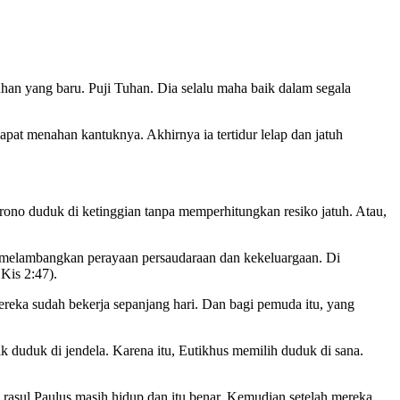
han yang baru. Puji Tuhan. Dia selalu maha baik dalam segala
pat menahan kantuknya. Akhirnya ia tertidur lelap dan jatuh
rono duduk di ketinggian tanpa memperhitungkan resiko jatuh. Atau,
, melambangkan perayaan persaudaraan dan kekeluargaan. Di
Kis 2:47).
reka sudah bekerja sepanjang hari. Dan bagi pemuda itu, yang
k duduk di jendela. Karena itu, Eutikhus memilih duduk di sana.
rasul Paulus masih hidup dan itu benar. Kemudian setelah mereka