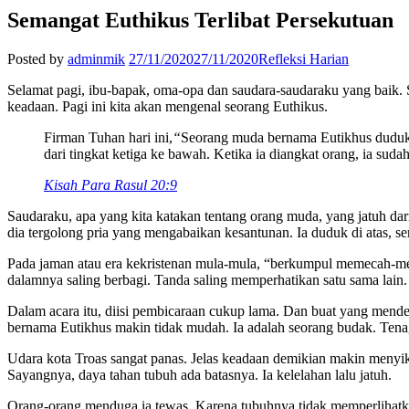
Semangat Euthikus Terlibat Persekutuan
Posted by
adminmik
27/11/2020
27/11/2020
Refleksi Harian
Selamat pagi, ibu-bapak, oma-opa dan saudara-saudaraku yang baik. 
keadaan. Pagi ini kita akan mengenal seorang Euthikus.
Firman Tuhan hari ini,
“
Seorang muda bernama Eutikhus duduk di
dari tingkat ketiga ke bawah. Ketika ia diangkat orang, ia suda
Kisah Para Rasul 20:9
Saudaraku, apa yang kita katakan tentang orang muda, yang jatuh da
dia tergolong pria yang mengabaikan kesantunan. Ia duduk di atas, s
Pada jaman atau era kekristenan mula-mula, “berkumpul memecah-mec
dalamnya saling berbagi. Tanda saling memperhatikan satu sama lain. 
Dalam acara itu, diisi pembicaraan cukup lama. Dan buat yang mende
bernama Eutikhus makin tidak mudah. Ia adalah seorang budak. Tena
Udara kota Troas sangat panas. Jelas keadaan demikian makin menyiks
Sayangnya, daya tahan tubuh ada batasnya. Ia kelelahan lalu jatuh.
Orang-orang menduga ia tewas. Karena tubuhnya tidak memperlihatkan