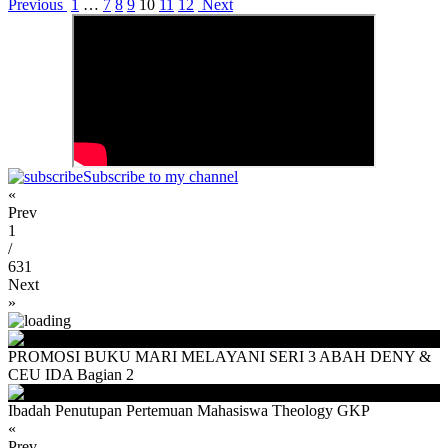
Previous
1
…
7
8
9
10
11
12
Next
Subscribe to my channel
«
Prev
1
/
631
Next
»
PROMOSI BUKU MARI MELAYANI SERI 3 ABAH DENY &
CEU IDA Bagian 2
Ibadah Penutupan Pertemuan Mahasiswa Theology GKP
«
Prev