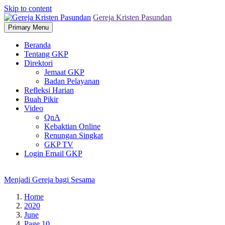
Skip to content
Gereja Kristen Pasundan
Primary Menu
Beranda
Tentang GKP
Direktori
Jemaat GKP
Badan Pelayanan
Refleksi Harian
Buah Pikir
Video
QnA
Kebaktian Online
Renungan Singkat
GKP TV
Login Email GKP
Menjadi Gereja bagi Sesama
Home
2020
June
Page 10