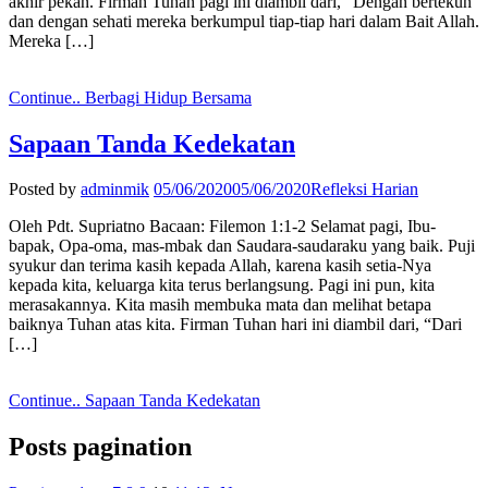
akhir pekan. Firman Tuhan pagi ini diambil dari, “Dengan bertekun
dan dengan sehati mereka berkumpul tiap-tiap hari dalam Bait Allah.
Mereka […]
Continue..
Berbagi Hidup Bersama
Sapaan Tanda Kedekatan
Posted by
adminmik
05/06/2020
05/06/2020
Refleksi Harian
Oleh Pdt. Supriatno Bacaan: Filemon 1:1-2 Selamat pagi, Ibu-
bapak, Opa-oma, mas-mbak dan Saudara-saudaraku yang baik. Puji
syukur dan terima kasih kepada Allah, karena kasih setia-Nya
kepada kita, keluarga kita terus berlangsung. Pagi ini pun, kita
merasakannya. Kita masih membuka mata dan melihat betapa
baiknya Tuhan atas kita. Firman Tuhan hari ini diambil dari, “Dari
[…]
Continue..
Sapaan Tanda Kedekatan
Posts pagination