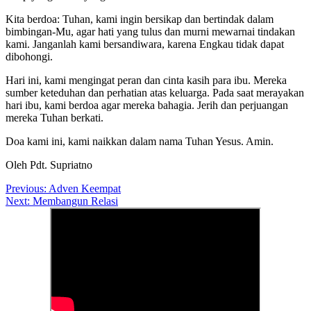
Kita berdoa: Tuhan, kami ingin bersikap dan bertindak dalam
bimbingan-Mu, agar hati yang tulus dan murni mewarnai tindakan
kami. Janganlah kami bersandiwara, karena Engkau tidak dapat
dibohongi.
Hari ini, kami mengingat peran dan cinta kasih para ibu. Mereka
sumber keteduhan dan perhatian atas keluarga. Pada saat merayakan
hari ibu, kami berdoa agar mereka bahagia. Jerih dan perjuangan
mereka Tuhan berkati.
Doa kami ini, kami naikkan dalam nama Tuhan Yesus. Amin.
Oleh Pdt. Supriatno
Post
Previous:
Adven Keempat
Next:
Membangun Relasi
navigation