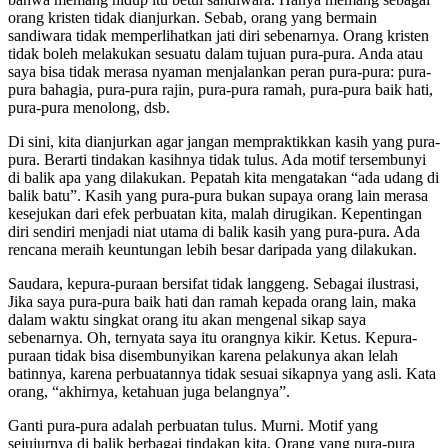
orang kristen tidak dianjurkan. Sebab, orang yang bermain
sandiwara tidak memperlihatkan jati diri sebenarnya. Orang kristen
tidak boleh melakukan sesuatu dalam tujuan pura-pura. Anda atau
saya bisa tidak merasa nyaman menjalankan peran pura-pura: pura-
pura bahagia, pura-pura rajin, pura-pura ramah, pura-pura baik hati,
pura-pura menolong, dsb.
Di sini, kita dianjurkan agar jangan mempraktikkan kasih yang pura-
pura. Berarti tindakan kasihnya tidak tulus. Ada motif tersembunyi
di balik apa yang dilakukan. Pepatah kita mengatakan “ada udang di
balik batu”. Kasih yang pura-pura bukan supaya orang lain merasa
kesejukan dari efek perbuatan kita, malah dirugikan. Kepentingan
diri sendiri menjadi niat utama di balik kasih yang pura-pura. Ada
rencana meraih keuntungan lebih besar daripada yang dilakukan.
Saudara, kepura-puraan bersifat tidak langgeng. Sebagai ilustrasi,
Jika saya pura-pura baik hati dan ramah kepada orang lain, maka
dalam waktu singkat orang itu akan mengenal sikap saya
sebenarnya. Oh, ternyata saya itu orangnya kikir. Ketus. Kepura-
puraan tidak bisa disembunyikan karena pelakunya akan lelah
batinnya, karena perbuatannya tidak sesuai sikapnya yang asli. Kata
orang, “akhirnya, ketahuan juga belangnya”.
Ganti pura-pura adalah perbuatan tulus. Murni. Motif yang
sejujurnya di balik berbagai tindakan kita. Orang yang pura-pura