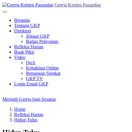
Skip
Gereja Kristen Pasundan
to
Primary
content
Menu
Beranda
Tentang GKP
Direktori
Jemaat GKP
Badan Pelayanan
Refleksi Harian
Buah Pikir
Video
QnA
Kebaktian Online
Renungan Singkat
GKP TV
Login Email GKP
Menjadi Gereja bagi Sesama
Home
Refleksi Harian
Hidup Tulus