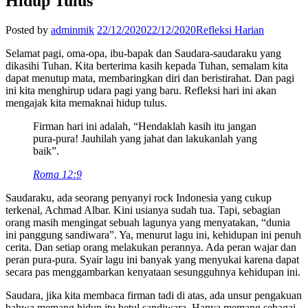
Hidup Tulus
Posted by
adminmik
22/12/2020
22/12/2020
Refleksi Harian
Selamat pagi, oma-opa, ibu-bapak dan Saudara-saudaraku yang
dikasihi Tuhan. Kita berterima kasih kepada Tuhan, semalam kita
dapat menutup mata, membaringkan diri dan beristirahat. Dan pagi
ini kita menghirup udara pagi yang baru. Refleksi hari ini akan
mengajak kita memaknai hidup tulus.
Firman hari ini adalah, “Hendaklah kasih itu jangan
pura-pura! Jauhilah yang jahat dan lakukanlah yang
baik”.
Roma 12:9
Saudaraku, ada seorang penyanyi rock Indonesia yang cukup
terkenal, Achmad Albar. Kini usianya sudah tua. Tapi, sebagian
orang masih mengingat sebuah lagunya yang menyatakan, “dunia
ini panggung sandiwara”. Ya, menurut lagu ini, kehidupan ini penuh
cerita. Dan setiap orang melakukan perannya. Ada peran wajar dan
peran pura-pura. Syair lagu ini banyak yang menyukai karena dapat
secara pas menggambarkan kenyataan sesungguhnya kehidupan ini.
Saudara, jika kita membaca firman tadi di atas, ada unsur pengakuan
bahwa memang hidup itu betul sandiwara. Hanya memang sebagai