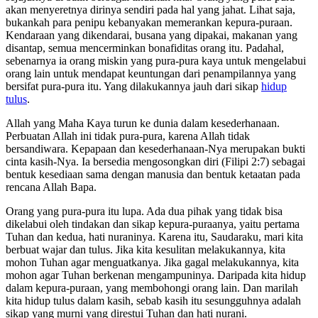
akan menyeretnya dirinya sendiri pada hal yang jahat. Lihat saja,
bukankah para penipu kebanyakan memerankan kepura-puraan.
Kendaraan yang dikendarai, busana yang dipakai, makanan yang
disantap, semua mencerminkan bonafiditas orang itu. Padahal,
sebenarnya ia orang miskin yang pura-pura kaya untuk mengelabui
orang lain untuk mendapat keuntungan dari penampilannya yang
bersifat pura-pura itu. Yang dilakukannya jauh dari sikap
hidup
tulus
.
Allah yang Maha Kaya turun ke dunia dalam kesederhanaan.
Perbuatan Allah ini tidak pura-pura, karena Allah tidak
bersandiwara. Kepapaan dan kesederhanaan-Nya merupakan bukti
cinta kasih-Nya. Ia bersedia mengosongkan diri (Filipi 2:7) sebagai
bentuk kesediaan sama dengan manusia dan bentuk ketaatan pada
rencana Allah Bapa.
Orang yang pura-pura itu lupa. Ada dua pihak yang tidak bisa
dikelabui oleh tindakan dan sikap kepura-puraanya, yaitu pertama
Tuhan dan kedua, hati nuraninya. Karena itu, Saudaraku, mari kita
berbuat wajar dan tulus. Jika kita kesulitan melakukannya, kita
mohon Tuhan agar menguatkanya. Jika gagal melakukannya, kita
mohon agar Tuhan berkenan mengampuninya. Daripada kita hidup
dalam kepura-puraan, yang membohongi orang lain. Dan marilah
kita hidup tulus dalam kasih, sebab kasih itu sesungguhnya adalah
sikap yang murni yang direstui Tuhan dan hati nurani.