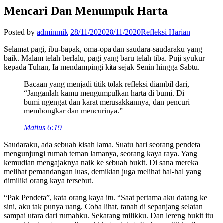
Mencari Dan Menumpuk Harta
Posted by
adminmik
28/11/2020
28/11/2020
Refleksi Harian
Selamat pagi, ibu-bapak, oma-opa dan saudara-saudaraku yang
baik. Malam telah berlalu, pagi yang baru telah tiba. Puji syukur
kepada Tuhan, Ia mendampingi kita sejak Senin hingga Sabtu.
Bacaan yang menjadi titik tolak refleksi diambil dari,
“Janganlah kamu mengumpulkan harta di bumi. Di
bumi ngengat dan karat merusakkannya, dan pencuri
membongkar dan mencurinya.”
Matius 6:19
Saudaraku, ada sebuah kisah lama. Suatu hari seorang pendeta
mengunjungi rumah teman lamanya, seorang kaya raya. Yang
kemudian mengajaknya naik ke sebuah bukit. Di sana mereka
melihat pemandangan luas, demikian juga melihat hal-hal yang
dimiliki orang kaya tersebut.
“Pak Pendeta”, kata orang kaya itu. “Saat pertama aku datang ke
sini, aku tak punya uang. Coba lihat, tanah di sepanjang selatan
sampai utara dari rumahku. Sekarang milikku. Dan lereng bukit itu