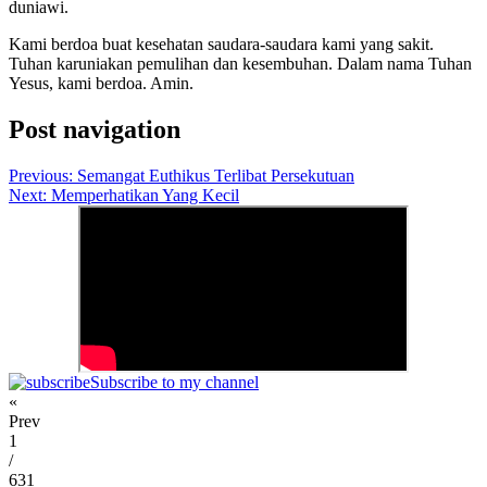
duniawi.
Kami berdoa buat kesehatan saudara-saudara kami yang sakit.
Tuhan karuniakan pemulihan dan kesembuhan. Dalam nama Tuhan
Yesus, kami berdoa. Amin.
Post navigation
Previous:
Semangat Euthikus Terlibat Persekutuan
Next:
Memperhatikan Yang Kecil
Subscribe to my channel
«
Prev
1
/
631