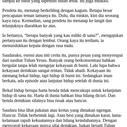
sampai ke barat yang dipenuhi hutan lebat. Itu juga milikku.”
Pendeta itu, menatap berkeliling dengan kagum. Betapa besar
pencapaian teman lamanya itu. Dulu, dia miskin, kini dia seorang
kaya raya. Kemudian, sang pendeta itu menatap ke langit dan
telunjuknya diarahkan ke atas.
Ia bertanya, “berapa banyak yang kau miliki di sana?”, mengajukan
pertanyaan itu dengan lembut. Orang kaya itu terdiam, ia
menundukkan kepala dengan rasa malu.
Saudaraku, esensi atau inti cerita itu, punya pesan yang menyerupai
dari nasihat Tuhan Yesus. Banyak orang berkonsentrasi bahkan
bergulat tanpa lelah mengejar kekayaan di bumi. Lalu lupa bahwa
kekayaan demikian sangat rentan. Tidak abadi. Kekayaan itu
memang bekal hidup, tapi hidup di bumi ini. Sedangkan iman
berkata, ada episode atau lanjutan hidup setelah di dunia ini.
Bekal hidup berupa harta benda tidak mencukupi untuk kelanjutan
hidup di sana itu. Harta di dunia bahkan bisa hilang dicuri. Dan
benda demikian sifatnya bisa rusak atau hancur.
Saudara bisa lihat pakaian atau kertas yang dimakan ngengat.
Hancur. Tidak berbentuk lagi. Atau besi yang dimakan karat, lama-
kelamaan rapuh kekuatannya dan hilang keindahannya. Dengan
menyoroti kekayaan punya sifat demikian, bukan berarti Tuhan