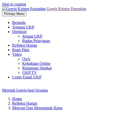
Skip to content
Gereja Kristen Pasundan
Primary Menu
Beranda
Tentang GKP
Direktori
Jemaat GKP
Badan Pelayanan
Refleksi Harian
Buah Pikir
Video
QnA
Kebaktian Online
Renungan Singkat
GKP TV
Login Email GKP
Menjadi Gereja bagi Sesama
Home
Refleksi Harian
Mencari Dan Menumpuk Harta