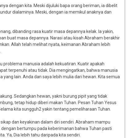
 dengan kita. Meski dijuluki bapa orang beriman, ia dibelit
ndur dialaminya. Meski, dengan ia memikul anaknya dan
ang, dibanding rasa kuatir masa depannya kelak. Ia yakin,
an buat masa depannya. Narasi atau kisah Abraham berakhir
kan. Allah telah melihat nyata, keimanan Abraham lebih
.
tu problema manusia adalah kekuatiran. Kuatir apakah
apat terpenuhi atau tidak. Dia mengingatkan, bahwa manusia
 yang lain. Anda dan saya lebih mulia dari hewan. Kita semua
akung. Sedangkan hewan, yakni burung pipit yang tidak
bung, tetap hidup diberi makan Tuhan. Pesan Tuhan Yesus
. Selama kita sungguh2 yakin tentang pemeliharaan Tuhan.
 sikap dan keyakinan dalam diri sendiri. Abraham mampu
nya dengan bertumpu pada keberimanan bahwa Tuhan pasti
. Ya, Dia lebih tahu daripada kita sendiri.