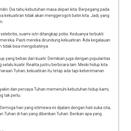
sendiri. Dia tahu kebutuhan masa depan kita. Berpegang pada
ya kekuatiran tidak akan menggerogoti batin kita. Jadi, yang
i.
selebritis, suami-istri ditangkap polisi. Keduanya terbukti
wa mereka. Pasti mereka dirundung kekuatiran. Ada kegalauan
h tidak bisa mengobatinya.
up yang bebas dari kuatir. Demikian juga dengan popularitas.
lalu kuatir. Realita justru berbicara lain. Meski hidup kita
raan Tuhan, kekuatiran itu tetap ada tapi keberimanan
gan yakin dan percaya Tuhan memenuhi kebutuhan hidup kami,
g tak perlu.
emoga hari yang istimewa ini dijalani dengan hati suka cita,
 Tuhan di hari yang diberikan Tuhan. Berikan apa yang