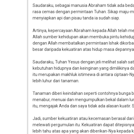
Saudaraku, sebagai manusia Abraham tidak ada bedanya
rasa cemas dengan permintaan Tuhan. Sikap maju-mu
menyiapkan api dan pisau tanda ia sudah siap.
Artinya, kepercayaan Abraham kepada Allah telah men
Allah sumber kehidupan akan membuka pintu kehidup
dengan Allah membatalkan permintaan Ishak dikorban
besar daripada kekuatiran atas hidup masa depannya
Saudaraku, Tuhan Yesus dengan jeli melihat salah sa
kebutuhan hidupnya dan keinginan yang dimilikinya d
itu merupakan makhluk istimewa di antara ciptaan-Nya
lebih luhur dari tanaman.
Tanaman diberi keindahan seperti contohnya bunga b
menabur, menuai dan mengumpulkan bekal dalam lum
itu, mengajak Anda dan saya tidak ada alasan kuatir
Jadi, sumber kekuatiran atau kecemasan berasal dari
melewati pergumulan itu. Kekuatiran dapat ditepis
lebih tahu atas apa yang akan diberikan-Nya kepada kita