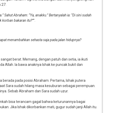
6:27.
” Sahut Abraham: “Ya, anakku.” Bertanyalah ia: “Di sini sudah
k korban bakaran itu?”
”.
dapat menambahkan sehasta saja pada jalan hidupnya?
sangat berat. Memang, dengan patuh dan setia, ia ikuti
a Allah. Ia bawa anaknya Ishak ke puncak bukit dan
ta berada pada posisi Abraham. Pertama, Ishak putera
 saat Sara sudah hilang masa kesuburan sebagai perempuan.
inya. Sebab Abraham dan Sara sudah uzur.
kah bisa terancam gagal bahwa keturunannya bagai
pukan. Jika Ishak dikorbankan mati, gugur sudah janji Allah itu.